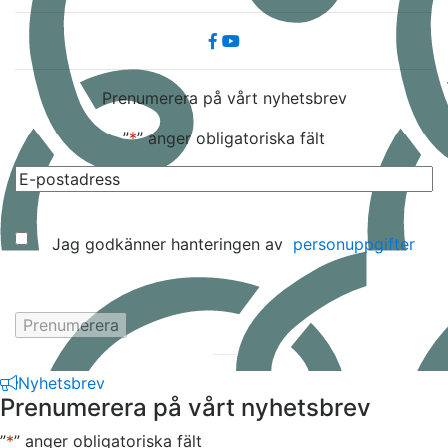
Prenumerera på vårt nyhetsbrev
”
*
” anger obligatoriska fält
E-
post
*
Samtycke
Jag godkänner hanteringen av
personuppgifter
Hemsida av
KA Webbyrå Stockholm
Nyhetsbrev
Prenumerera på vårt nyhetsbrev
”
*
” anger obligatoriska fält