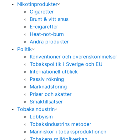
Nikotinprodukter
Cigaretter
Brunt & vitt snus
E-cigaretter
Heat-not-burn
Andra produkter
Politik
Konventioner och överenskommelser
Tobakspolitik i Sverige och EU
Internationell utblick
Passiv rökning
Marknadsföring
Priser och skatter
Smaktillsatser
Tobaksindustrin
Lobbyism
Tobaksindustrins metoder
Människor i tobaksproduktionen
Tobakens miljöpåverkan