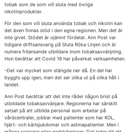
tobak som de som vill sluta med övriga
nikotinprodukter.
För den som vill sluta använda tobak och nikotin kan
det även finnas stöd i den egna regionen. Men det är
inte givet. Stödet är ojämnt fördelat. Ann Post var
tidigare driftsansvarig på Sluta Röka Linjen och är
numera frilansande utbildare inom tobaksavvänjning.
Hon berättar att Covid 19 har påverkat verksamheten.
–Det var mycket som stängde ner då. En del har
byggts upp igen, men det ser olika ut på olika håll i
landet.
Ann Post berättar att det inte råder någon brist på
utbildade tobaksavvänjare. Regionerna har särskilt
satsat på att utbilda personal som arbetar på
vårdcentraler, jobbar med patienter som har KOL,
hjärt- och kärlsjukdomar och astmapatienter. Men i
många regioner görs nedskärningar. Det leder till att