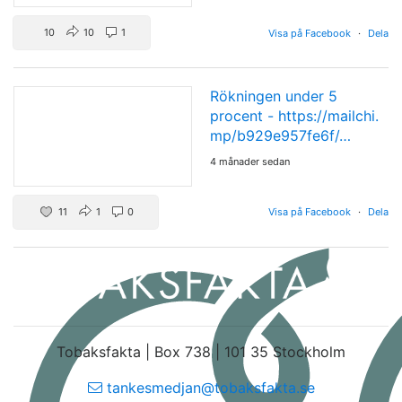
10
10
1
Visa på Facebook
·
Dela
Rökningen under 5
procent -
https://mailchi.
mp/b929e957fe6f/…
4 månader sedan
11
1
0
Visa på Facebook
·
Dela
Tobaksfakta | Box 738 | 101 35 Stockholm
tankesmedjan@tobaksfakta.se