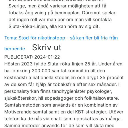
Sverige, men ändå varierar möjligheten att få
tobaksrådgivning på hemmaplan. Däremot spelar
det ingen roll var man bor om man vill kontakta
Sluta-Röka-Linjen, alla kan höra av sig dit.
Tema: Stöd för nikotinstopp - så kan fler bli fria från
Skriv ut
beroende
PUBLICERAT: 2024-01-22
Hösten 2023 fyllde Sluta-röka-linjen 25 år. Under åren
har omkring 200 000 samtal kommit in till den
kostnadsfria nationella stödlinjen och drygt 35 procent
av de som får hjälp är tobaksfria efter sex månader. I
personalstyrkan finns tandhygienister psykologer,
sjuksköterskor, hälsopedagoger och folkhälsovetare.
Samtalsmetoden som används är en kombination av
Motiverande samtal samt en del KBT-strategier. Utöver
telefon ka de nås via chatt som uppskattas av många.
Samma metoder används för de som vill sluta med