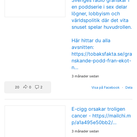
Sveriges radio granskar i
en poddserie i sex delar
lögner, lobbyism och
världspolitik där det vita
snuset spelar huvudrollen.
Här hittar du alla
avsnitten:
https://tobaksfakta.se/gra
nskande-podd-fran-ekot-
n…
3 månader sedan
20
0
2
Visa på Facebook
·
Dela
E-cigg orsakar troligen
cancer -
https://mailchi.m
p/a1a495e50bb2/…
3 månader sedan