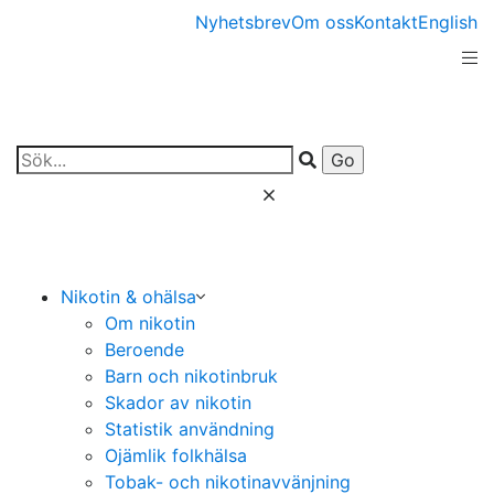
Nyhetsbrev
Om oss
Kontakt
English
Nikotin & ohälsa
Om nikotin
Beroende
Barn och nikotinbruk
Skador av nikotin
Statistik användning
Ojämlik folkhälsa
Tobak- och nikotinavvänjning