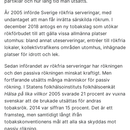
partiklar och hur lång tid man utsätts.
År 2005 införde Sverige rökfria serveringar, med
undantaget att man får inrätta särskilda rökrum. I
december 2018 antogs en ny tobakslag som utökar
rökförbudet till att gälla vissa allmänna platser
utomhus: bland annat uteserveringar, entréer till rökfria
lokaler, kollektivtrafikens områden utomhus, inhägnade
platser för idrott och lek.
Sedan införandet av rökfria serveringar har rökningen
och den passiva rökningen minskat kraftigt. Men
fortfarande utsätts många människor för passiv
rökning. I Statens folkhälsoinstituts folkhälsoenkät
Hälsa på lika villkor
2005 svarade 21 procent av vuxna
svenskar att de brukade utsättas för andras
tobaksrök. 2014 var siffran 15 procent. Det är ett
framsteg, men samtidigt långt ifrån
tobakskonventionens mål att alla ska skyddas mot
passiv rökning.