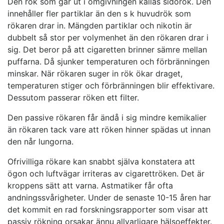
Den rök som går ut i omgivningen kallas sidorök. Den
innehåller fler partiklar än den s k huvudrök som
rökaren drar in. Mängden partiklar och nikotin är
dubbelt så stor per volymenhet än den rökaren drar i
sig. Det beror på att cigaretten brinner sämre mellan
puffarna. Då sjunker temperaturen och förbränningen
minskar. När rökaren suger in rök ökar draget,
temperaturen stiger och förbränningen blir effektivare.
Dessutom passerar röken ett filter.
Den passive rökaren får ändå i sig mindre kemikalier
än rökaren tack vare att röken hinner spädas ut innan
den når lungorna.
Ofrivilliga rökare kan snabbt själva konstatera att
ögon och luftvägar irriteras av cigarettröken. Det är
kroppens sätt att varna. Astmatiker får ofta
andningssvårigheter. Under de senaste 10-15 åren har
det kommit en rad forskningsrapporter som visar att
passiv rökning orsakar ännu allvarligare hälsoeffekter.