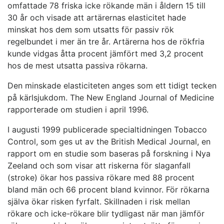
omfattade 78 friska icke rökande män i åldern 15 till
30 år och visade att artärernas elasticitet hade
minskat hos dem som utsatts för passiv rök
regelbundet i mer än tre år. Artärerna hos de rökfria
kunde vidgas åtta procent jämfört med 3,2 procent
hos de mest utsatta passiva rökarna.
Den minskade elasticiteten anges som ett tidigt tecken
på kärlsjukdom. The New England Journal of Medicine
rapporterade om studien i april 1996.
I augusti 1999 publicerade specialtidningen Tobacco
Control, som ges ut av the British Medical Journal, en
rapport om en studie som baseras på forskning i Nya
Zeeland och som visar att riskerna för slaganfall
(stroke) ökar hos passiva rökare med 88 procent
bland män och 66 procent bland kvinnor. För rökarna
själva ökar risken fyrfalt. Skillnaden i risk mellan
rökare och icke-rökare blir tydligast när man jämför