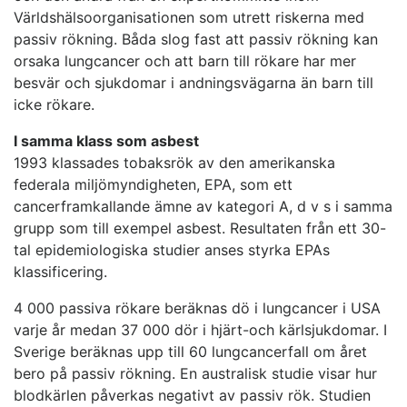
Världshälsoorganisationen som utrett riskerna med
passiv rökning. Båda slog fast att passiv rökning kan
orsaka lungcancer och att barn till rökare har mer
besvär och sjukdomar i andningsvägarna än barn till
icke rökare.
I samma klass som asbest
1993 klassades tobaksrök av den amerikanska
federala miljömyndigheten, EPA, som ett
cancerframkallande ämne av kategori A, d v s i samma
grupp som till exempel asbest. Resultaten från ett 30-
tal epidemiologiska studier anses styrka EPAs
klassificering.
4 000 passiva rökare beräknas dö i lungcancer i USA
varje år medan 37 000 dör i hjärt-och kärlsjukdomar. I
Sverige beräknas upp till 60 lungcancerfall om året
bero på passiv rökning. En australisk studie visar hur
blodkärlen påverkas negativt av passiv rök. Studien