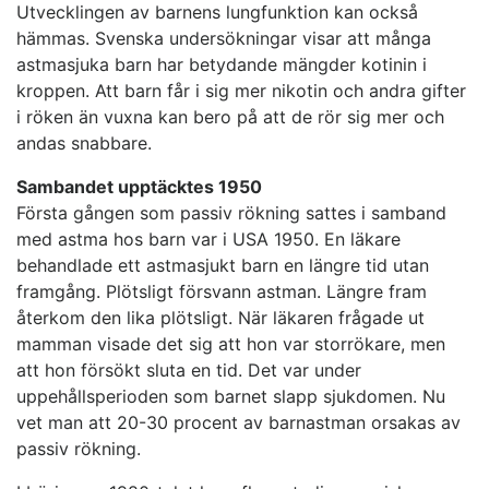
Utvecklingen av barnens lungfunktion kan också
hämmas. Svenska undersökningar visar att många
astmasjuka barn har betydande mängder kotinin i
kroppen. Att barn får i sig mer nikotin och andra gifter
i röken än vuxna kan bero på att de rör sig mer och
andas snabbare.
Sambandet upptäcktes 1950
Första gången som passiv rökning sattes i samband
med astma hos barn var i USA 1950. En läkare
behandlade ett astmasjukt barn en längre tid utan
framgång. Plötsligt försvann astman. Längre fram
återkom den lika plötsligt. När läkaren frågade ut
mamman visade det sig att hon var storrökare, men
att hon försökt sluta en tid. Det var under
uppehållsperioden som barnet slapp sjukdomen. Nu
vet man att 20-30 procent av barnastman orsakas av
passiv rökning.