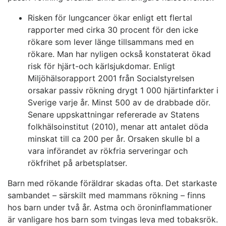
Risken för lungcancer ökar enligt ett flertal
rapporter med cirka 30 procent för den icke
rökare som lever länge tillsammans med en
rökare. Man har nyligen också konstaterat ökad
risk för hjärt-och kärlsjukdomar. Enligt
Miljöhälsorapport 2001 från Socialstyrelsen
orsakar passiv rökning drygt 1 000 hjärtinfarkter i
Sverige varje år. Minst 500 av de drabbade dör.
Senare uppskattningar refererade av Statens
folkhälsoinstitut (2010), menar att antalet döda
minskat till ca 200 per år. Orsaken skulle bl a
vara införandet av rökfria serveringar och
rökfrihet på arbetsplatser.
Barn med rökande föräldrar skadas ofta. Det starkaste
sambandet – särskilt med mammans rökning – finns
hos barn under två år. Astma och öroninflammationer
är vanligare hos barn som tvingas leva med tobaksrök.