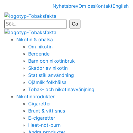
Nyhetsbrev
Om oss
Kontakt
English
Nikotin & ohälsa
Om nikotin
Beroende
Barn och nikotinbruk
Skador av nikotin
Statistik användning
Ojämlik folkhälsa
Tobak- och nikotinavvänjning
Nikotinprodukter
Cigaretter
Brunt & vitt snus
E-cigaretter
Heat-not-burn
Andra produkter