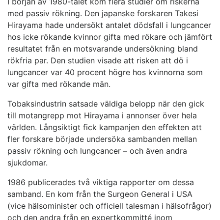
I början av 1980-talet kom flera studier om riskerna
med passiv rökning. Den japanske forskaren Takesi
Hirayama hade undersökt antalet dödsfall i lungcancer
hos icke rökande kvinnor gifta med rökare och jämfört
resultatet från en motsvarande undersökning bland
rökfria par. Den studien visade att risken att dö i
lungcancer var 40 procent högre hos kvinnorna som
var gifta med rökande män.
Tobaksindustrin satsade väldiga belopp när den gick
till motangrepp mot Hirayama i annonser över hela
världen. Långsiktigt fick kampanjen den effekten att
fler forskare började undersöka sambanden mellan
passiv rökning och lungcancer – och även andra
sjukdomar.
1986 publicerades två viktiga rapporter om dessa
samband. En kom från the Surgeon General i USA
(vice hälsominister och officiell talesman i hälsofrågor)
och den andra från en expertkommitté inom