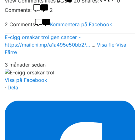
View Comments
likes
20
Shares:
0
Comments:
2
2 Comments
Kommentera på Facebook
E-cigg orsakar troligen cancer -
https://mailchi.mp/a1a495e50bb2/…
...
Visa fler
Visa
Färre
3 månader sedan
Visa på Facebook
·
Dela