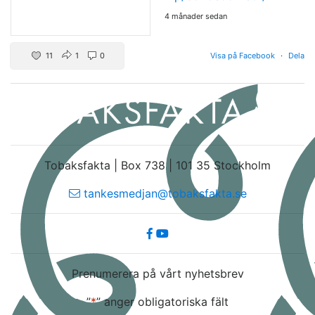
4 månader sedan
11
1
0
Visa på Facebook
·
Dela
Tobaksfakta | Box 738 | 101 35 Stockholm
tankesmedjan@tobaksfakta.se
Prenumerera på vårt nyhetsbrev
”
*
” anger obligatoriska fält