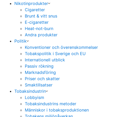
Nikotinprodukter
Cigaretter
Brunt & vitt snus
E-cigaretter
Heat-not-burn
Andra produkter
Politik
Konventioner och överenskommelser
Tobakspolitik i Sverige och EU
Internationell utblick
Passiv rökning
Marknadsföring
Priser och skatter
Smaktillsatser
Tobaksindustrin
Lobbyism
Tobaksindustrins metoder
Människor i tobaksproduktionen
Tobakens miljöpåverkan