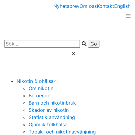
Nyhetsbrev
Om oss
Kontakt
English
Nikotin & ohälsa
Om nikotin
Beroende
Barn och nikotinbruk
Skador av nikotin
Statistik användning
Ojämlik folkhälsa
Tobak- och nikotinavvänjning