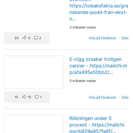
https://tobaksfakta.se/gra
nskande-podd-fran-ekot-
n…
3 månader sedan
20
0
2
Visa på Facebook
·
Dela
E-cigg orsakar troligen
cancer -
https://mailchi.m
p/a1a495e50bb2/…
3 månader sedan
10
10
1
Visa på Facebook
·
Dela
Rökningen under 5
procent -
https://mailchi.
mp/b929e957fe6f/…