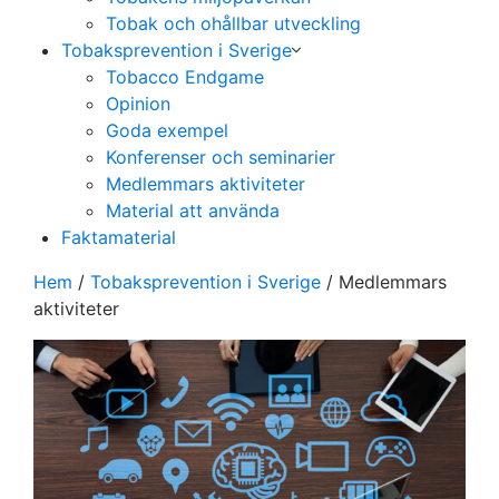
Tobak och ohållbar utveckling
Tobaksprevention i Sverige
Tobacco Endgame
Opinion
Goda exempel
Konferenser och seminarier
Medlemmars aktiviteter
Material att använda
Faktamaterial
Hem
/
Tobaksprevention i Sverige
/
Medlemmars
aktiviteter