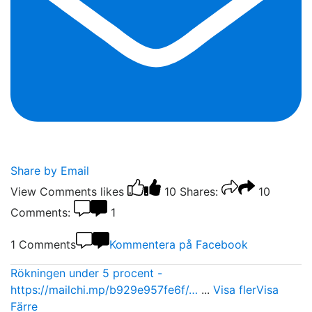
Share by Email
View Comments
likes
10
Shares:
10
Comments:
1
1 Comments
Kommentera på Facebook
Rökningen under 5 procent -
https://mailchi.mp/b929e957fe6f/…
...
Visa fler
Visa
Färre