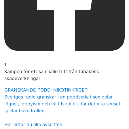
1
Kampen för ett samhälle fritt från tobakens
skadeverkningar
GRANSKANDE PODD: NIKOTINKRIGET
Sveriges radio granskar i en poddserie i sex delar
lögner, lobbyism och världspolitik där det vita snuset
spelar huvudrollen.
Här hittar du alla avsnitten: