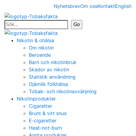
Nyhetsbrev
Om oss
Kontakt
English
Nikotin & ohälsa
Om nikotin
Beroende
Barn och nikotinbruk
Skador av nikotin
Statistik användning
Ojämlik folkhälsa
Tobak- och nikotinavvänjning
Nikotinprodukter
Cigaretter
Brunt & vitt snus
E-cigaretter
Heat-not-burn
Andra produkter