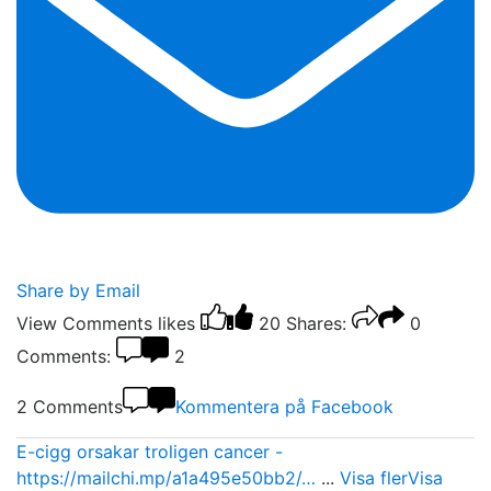
Share by Email
View Comments
likes
20
Shares:
0
Comments:
2
2 Comments
Kommentera på Facebook
E-cigg orsakar troligen cancer -
https://mailchi.mp/a1a495e50bb2/…
...
Visa fler
Visa