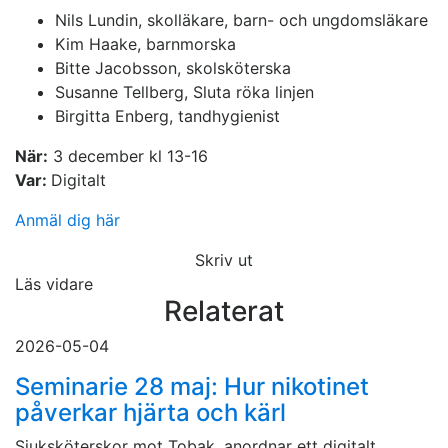
Nils Lundin, skolläkare, barn- och ungdomsläkare
Kim Haake, barnmorska
Bitte Jacobsson, skolsköterska
Susanne Tellberg, Sluta röka linjen
Birgitta Enberg, tandhygienist
När:
3 december kl 13-16
Var:
Digitalt
Anmäl dig här
Skriv ut
Läs vidare
Relaterat
2026-05-04
Seminarie 28 maj: Hur nikotinet
påverkar hjärta och kärl
Sjuksköterskor mot Tobak, anordnar ett digitalt