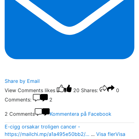
Share by Email
View Comments
likes
20
Shares:
0
Comments:
2
2 Comments
Kommentera på Facebook
E-cigg orsakar troligen cancer -
https://mailchi.mp/a1a495e50bb2/…
...
Visa fler
Visa