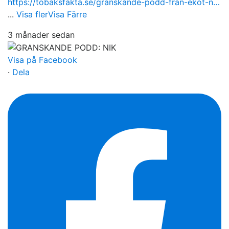
https://tobaksfakta.se/granskande-podd-fran-ekot-n…
...
Visa fler
Visa Färre
3 månader sedan
Visa på Facebook
·
Dela