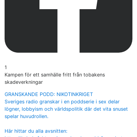
1
Kampen för ett samhälle fritt från tobakens
skadeverkningar
GRANSKANDE PODD: NIKOTINKRIGET
Sveriges radio granskar i en poddserie i sex delar
lögner, lobbyism och världspolitik där det vita snuset
spelar huvudrollen.
Här hittar du alla avsnitten: