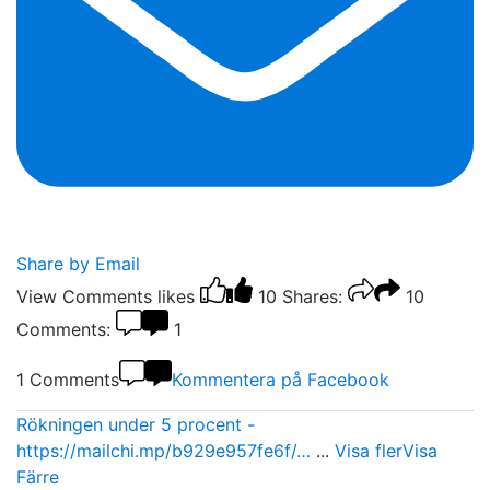
Share by Email
View Comments
likes
10
Shares:
10
Comments:
1
1 Comments
Kommentera på Facebook
Rökningen under 5 procent -
https://mailchi.mp/b929e957fe6f/…
...
Visa fler
Visa
Färre