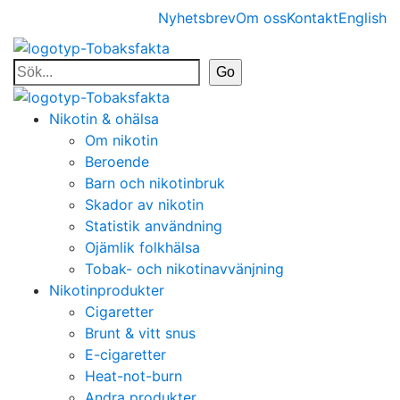
Nyhetsbrev
Om oss
Kontakt
English
Nikotin & ohälsa
Om nikotin
Beroende
Barn och nikotinbruk
Skador av nikotin
Statistik användning
Ojämlik folkhälsa
Tobak- och nikotinavvänjning
Nikotinprodukter
Cigaretter
Brunt & vitt snus
E-cigaretter
Heat-not-burn
Andra produkter