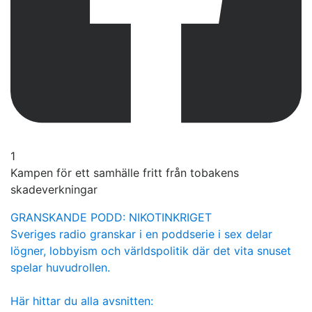
1
Kampen för ett samhälle fritt från tobakens
skadeverkningar
GRANSKANDE PODD: NIKOTINKRIGET
Sveriges radio granskar i en poddserie i sex delar
lögner, lobbyism och världspolitik där det vita snuset
spelar huvudrollen.
Här hittar du alla avsnitten: