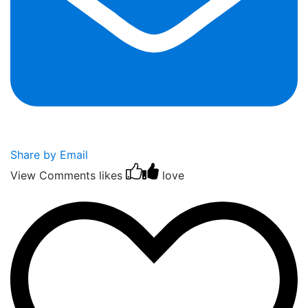
Share by Email
View Comments
likes
love