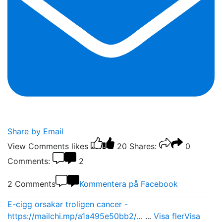
Share by Email
View Comments
likes
20
Shares:
0
Comments:
2
2 Comments
Kommentera på Facebook
E-cigg orsakar troligen cancer -
https://mailchi.mp/a1a495e50bb2/…
...
Visa fler
Visa