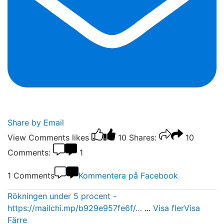
Share by Email
View Comments
likes
10
Shares:
10
Comments:
1
1 Comments
Kommentera på Facebook
Rökningen under 5 procent -
https://mailchi.mp/b929e957fe6f/…
...
Visa fler
Visa
Färre