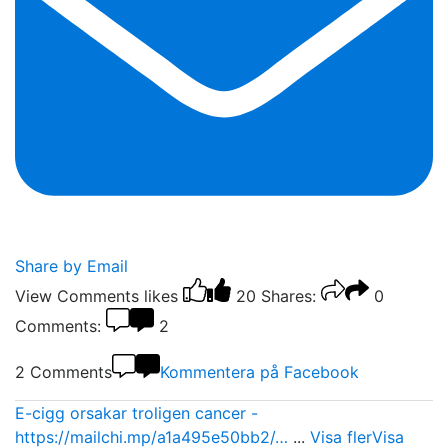
Share by Email
View Comments
likes
20
Shares:
0
Comments:
2
2 Comments
Kommentera på Facebook
E-cigg orsakar troligen cancer -
https://mailchi.mp/a1a495e50bb2/…
...
Visa fler
Visa