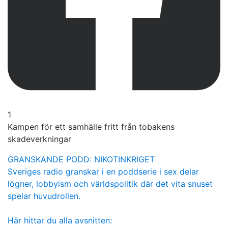
1
Kampen för ett samhälle fritt från tobakens
skadeverkningar
GRANSKANDE PODD: NIKOTINKRIGET
Sveriges radio granskar i en poddserie i sex delar
lögner, lobbyism och världspolitik där det vita snuset
spelar huvudrollen.
Här hittar du alla avsnitten: