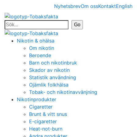
Nyhetsbrev
Om oss
Kontakt
English
Nikotin & ohälsa
Om nikotin
Beroende
Barn och nikotinbruk
Skador av nikotin
Statistik användning
Ojämlik folkhälsa
Tobak- och nikotinavvänjning
Nikotinprodukter
Cigaretter
Brunt & vitt snus
E-cigaretter
Heat-not-burn
Andra produkter