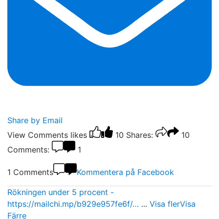
Share by Email
View Comments
likes
10
Shares:
10
Comments:
1
1 Comments
Kommentera på Facebook
Rökningen under 5 procent -
https://mailchi.mp/b929e957fe6f/…
...
Visa fler
Visa
Färre