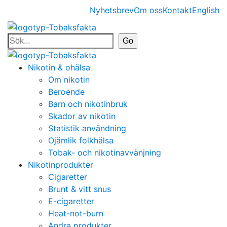
Nyhetsbrev
Om oss
Kontakt
English
Nikotin & ohälsa
Om nikotin
Beroende
Barn och nikotinbruk
Skador av nikotin
Statistik användning
Ojämlik folkhälsa
Tobak- och nikotinavvänjning
Nikotinprodukter
Cigaretter
Brunt & vitt snus
E-cigaretter
Heat-not-burn
Andra produkter