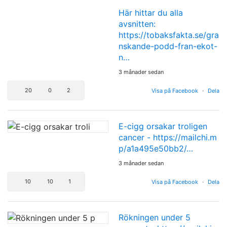
Här hittar du alla
avsnitten:
https://tobaksfakta.se/gra
nskande-podd-fran-ekot-
n…
3 månader sedan
20
0
2
Visa på Facebook
·
Dela
E-cigg orsakar troligen
cancer -
https://mailchi.m
p/a1a495e50bb2/…
3 månader sedan
10
10
1
Visa på Facebook
·
Dela
Rökningen under 5