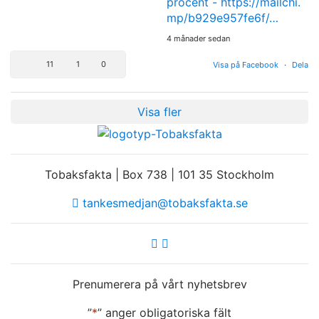
procent -
https://mailchi.
mp/b929e957fe6f/…
4 månader sedan
11
1
0
Visa på Facebook
·
Dela
Visa fler
Tobaksfakta | Box 738 | 101 35 Stockholm
tankesmedjan@tobaksfakta.se
Prenumerera på vårt nyhetsbrev
”
*
” anger obligatoriska fält