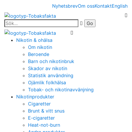
Nyhetsbrev
Om oss
Kontakt
English
Nikotin & ohälsa
Om nikotin
Beroende
Barn och nikotinbruk
Skador av nikotin
Statistik användning
Ojämlik folkhälsa
Tobak- och nikotinavvänjning
Nikotinprodukter
Cigaretter
Brunt & vitt snus
E-cigaretter
Heat-not-burn