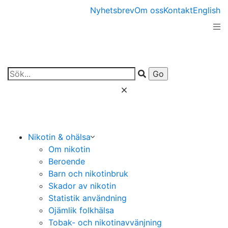
Nyhetsbrev
Om oss
Kontakt
English
Nikotin & ohälsa
Om nikotin
Beroende
Barn och nikotinbruk
Skador av nikotin
Statistik användning
Ojämlik folkhälsa
Tobak- och nikotinavvänjning