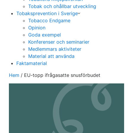
Tobak och ohållbar utveckling
Tobaksprevention i Sverige
Tobacco Endgame
Opinion
Goda exempel
Konferenser och seminarier
Medlemmars aktiviteter
Material att använda
Faktamaterial
Hem
/
EU-topp ifrågasatte snusförbudet