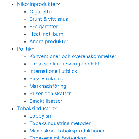
Nikotinprodukter
Cigaretter
Brunt & vitt snus
E-cigaretter
Heat-not-burn
Andra produkter
Politik
Konventioner och överenskommelser
Tobakspolitik i Sverige och EU
Internationell utblick
Passiv rökning
Marknadsföring
Priser och skatter
Smaktillsatser
Tobaksindustrin
Lobbyism
Tobaksindustrins metoder
Människor i tobaksproduktionen
Tobakens miljöpåverkan