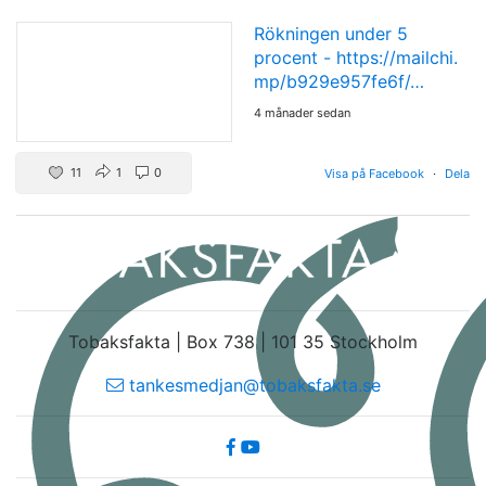
Rökningen under 5
procent -
https://mailchi.
mp/b929e957fe6f/…
4 månader sedan
11
1
0
Visa på Facebook
·
Dela
Tobaksfakta | Box 738 | 101 35 Stockholm
tankesmedjan@tobaksfakta.se