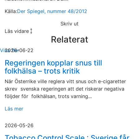
Källa:
Der Spiegel, nummer 48/2012
Skriv ut
Läs vidare
Relaterat
Visa fler
2026-06-22
Regeringen kopplar snus till
folkhälsa – trots kritik
När Österrike ville reglera vitt snus och e-cigaretter
skrev svenska regeringen att det riskerar negativa
följder för folkhälsan, trots varning...
Läs mer
2026-05-26
Tobacco Control Scale : Sverige får