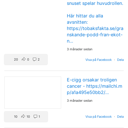
snuset spelar huvudrollen.
Här hittar du alla
avsnitten:
https://tobaksfakta.se/gra
nskande-podd-fran-ekot-
n…
3 månader sedan
20
0
2
Visa på Facebook
·
Dela
E-cigg orsakar troligen
cancer -
https://mailchi.m
p/a1a495e50bb2/…
3 månader sedan
10
10
1
Visa på Facebook
·
Dela