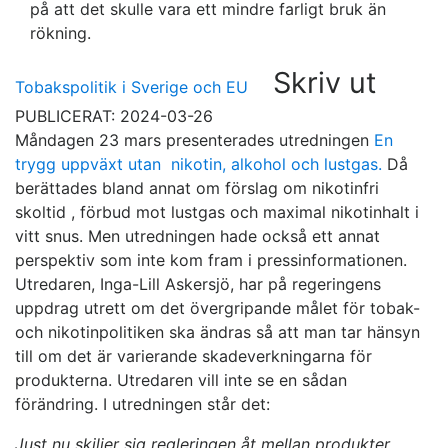
på att det skulle vara ett mindre farligt bruk än
rökning.
Skriv ut
Tobakspolitik i Sverige och EU
PUBLICERAT: 2024-03-26
Måndagen 23 mars presenterades utredningen
En
trygg uppväxt utan nikotin, alkohol och lustgas.
Då
berättades bland annat om förslag om nikotinfri
skoltid , förbud mot lustgas och maximal nikotinhalt i
vitt snus. Men utredningen hade också ett annat
perspektiv som inte kom fram i pressinformationen.
Utredaren, Inga-Lill Askersjö, har på regeringens
uppdrag utrett om det övergripande målet för tobak-
och nikotinpolitiken ska ändras så att man tar hänsyn
till om det är varierande skadeverkningarna för
produkterna. Utredaren vill inte se en sådan
förändring. I utredningen står det:
Just nu skiljer sig regleringen åt mellan produkter,