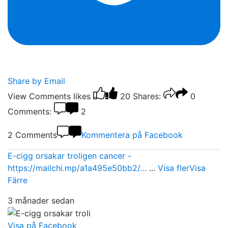
Share by Email
View Comments
likes
20
Shares:
0
Comments:
2
2 Comments
Kommentera på Facebook
E-cigg orsakar troligen cancer -
https://mailchi.mp/a1a495e50bb2/…
...
Visa fler
Visa
Färre
3 månader sedan
Visa på Facebook