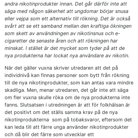
andra nikotinprodukter innan. Det går därför inte att
säga med någon säkerhet att ungdomar börjar snusa
eller vejpa som ett alternativ till rökning. Det är också
svårt att se ett samband mellan den kraftiga ökningen
som skett av användningen av nikotinsnus och e-
cigaretter de senaste åren och att rökningen har
minskat. I stället är det mycket som tyder på att de
nya produkterna har lockat nya användare av nikotin.
När det gäller vuxna skriver utredaren att det på
individnivå kan finnas personer som bytt från rökning
till de nya nikotinprodukter, som kan antas vara mindre
skadliga. Men, menar utredaren, det går inte att säga
om fler vuxna skulle röka om de nya produkterna inte
fanns. Slutsatsen i utredningen är att för folkhälsan är
det positivt om det ställs samma krav på de nya
nikotinprodukterna som på tobaksvaror, eftersom det
kan leda till att färre unga använder nikotinprodukter
och då blir det färre som utvecklar ett