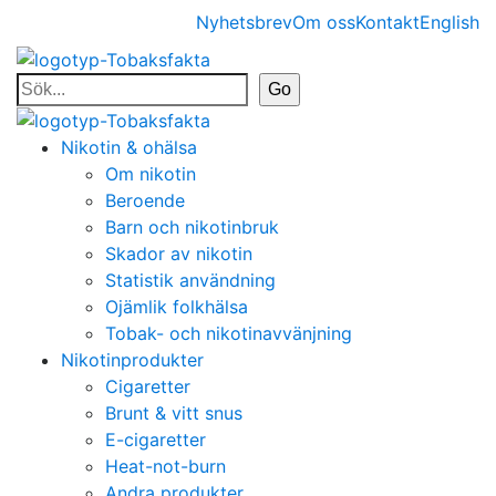
Nyhetsbrev
Om oss
Kontakt
English
Nikotin & ohälsa
Om nikotin
Beroende
Barn och nikotinbruk
Skador av nikotin
Statistik användning
Ojämlik folkhälsa
Tobak- och nikotinavvänjning
Nikotinprodukter
Cigaretter
Brunt & vitt snus
E-cigaretter
Heat-not-burn
Andra produkter