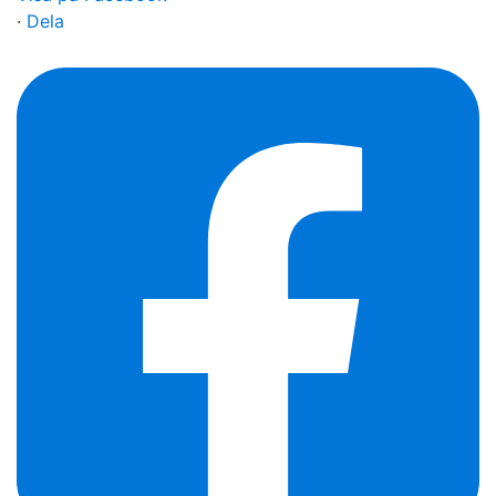
·
Dela