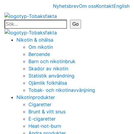
Nyhetsbrev
Om oss
Kontakt
English
Nikotin & ohälsa
Om nikotin
Beroende
Barn och nikotinbruk
Skador av nikotin
Statistik användning
Ojämlik folkhälsa
Tobak- och nikotinavvänjning
Nikotinprodukter
Cigaretter
Brunt & vitt snus
E-cigaretter
Heat-not-burn
Andra produkter