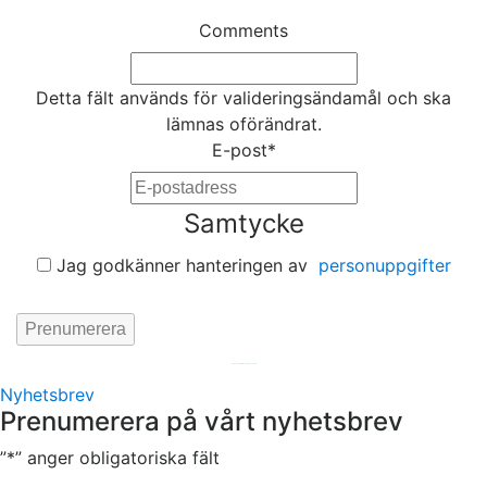
Comments
Detta fält används för valideringsändamål och ska
lämnas oförändrat.
E-post
*
Samtycke
Jag godkänner hanteringen av
personuppgifter
Hemsida av
KA Webbyrå Stockholm
Nyhetsbrev
Prenumerera på vårt nyhetsbrev
”
*
” anger obligatoriska fält