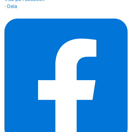
·
Dela