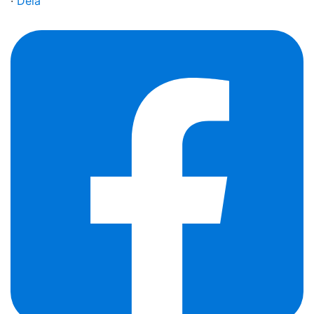
·
Dela