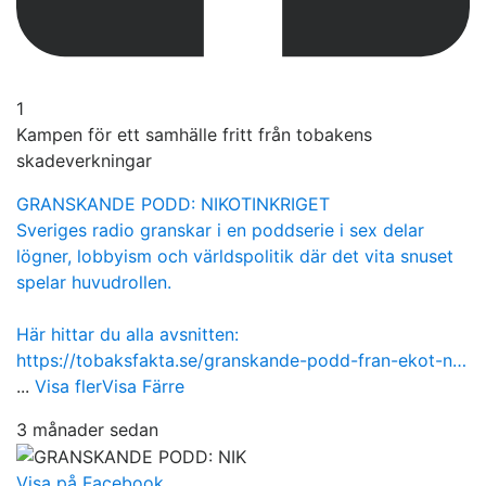
1
Kampen för ett samhälle fritt från tobakens
skadeverkningar
GRANSKANDE PODD: NIKOTINKRIGET
Sveriges radio granskar i en poddserie i sex delar
lögner, lobbyism och världspolitik där det vita snuset
spelar huvudrollen.
Här hittar du alla avsnitten:
https://tobaksfakta.se/granskande-podd-fran-ekot-n…
...
Visa fler
Visa Färre
3 månader sedan
Visa på Facebook