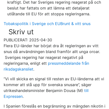
kraftigt. Det har Sveriges regering reagerat på och
beslut har fattats om att lämna ett detaljerat
utlåtande till EU för att stoppa regleringarna.
Tobakspolitik i Sverige och EU
Brunt & vitt snus
Skriv ut
PUBLICERAT: 2025-04-30
Flera EU-länder har börjat dra åt regleringen av vitt
snus då användningen bland framför allt unga oroar.
Sveriges regering har reagerat negativt på
regleringarna, enligt ett
pressmeddelande från
riksdagskansliet
.
”Vi vill skicka en signal till resten av EU-länderna att vi
kommer att stå upp för svenska snusare”, säger
utrikeshandelsminister Benjamin Dousa (M)
till
Expressen
.
I Spanien föreslås en begränsning av mängden nikotin i