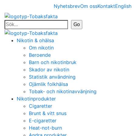
Nyhetsbrev
Om oss
Kontakt
English
Nikotin & ohälsa
Om nikotin
Beroende
Barn och nikotinbruk
Skador av nikotin
Statistik användning
Ojämlik folkhälsa
Tobak- och nikotinavvänjning
Nikotinprodukter
Cigaretter
Brunt & vitt snus
E-cigaretter
Heat-not-burn
Andra produkter