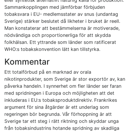
eller syntetisk alternativt naturlig källa för produktion.
Sammankopplingen med jämförbar förbjuden
tobaksvara i EU- medlemsstater av snus (undantag
Sverige) stärker beslutet då likheter i bruket är reell.
Man konstaterar att bestämmelserna är motiverade,
nödvändiga och proportionerliga för att skydda
folkhälsan. Ett yttrande som länder som ratificerat
WHO:s tobakskonvention lätt kan tillstyrka.
Kommentar
Ett totalförbud på en marknad av orala
nikotinprodukter, som Sverige är stor exportör av, kan
påverka handeln. I synnerhet om fler länder ser faran
med spridningen i Europa och möjligheten att det
inkluderas i EU:s tobaksproduktdirektiv. Frankrikes
argument för sina åtgärder är ett underlag som
regeringen bör begrunda. Vår förhoppning är att
Sverige tar ett steg i rätt riktning och skyddar unga
från tobaksindustrins hotande spridning av skadliga