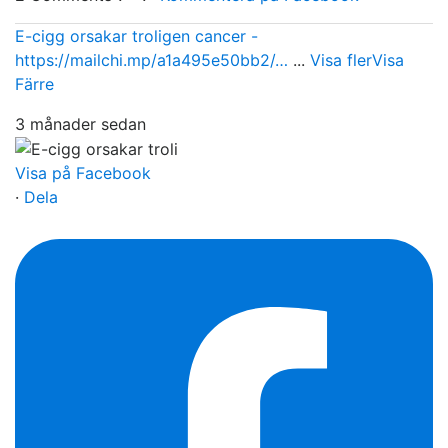
E-cigg orsakar troligen cancer -
https://mailchi.mp/a1a495e50bb2/…
...
Visa fler
Visa
Färre
3 månader sedan
Visa på Facebook
·
Dela