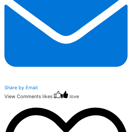
Share by Email
View Comments
likes
love