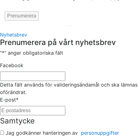
Hemsida av
KA Webbyrå Stockholm
Nyhetsbrev
Prenumerera på vårt nyhetsbrev
”
*
” anger obligatoriska fält
Facebook
Detta fält används för valideringsändamål och ska lämnas
oförändrat.
E-post
*
Samtycke
Jag godkänner hanteringen av
personuppgifter