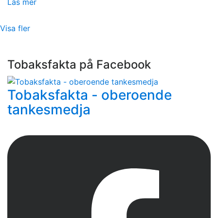
Läs mer
Visa fler
Tobaksfakta på Facebook
Tobaksfakta - oberoende
tankesmedja