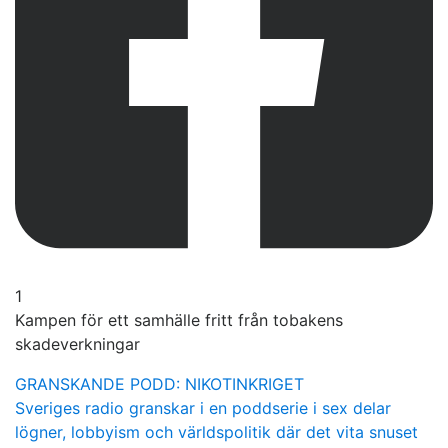
1
Kampen för ett samhälle fritt från tobakens
skadeverkningar
GRANSKANDE PODD: NIKOTINKRIGET
Sveriges radio granskar i en poddserie i sex delar
lögner, lobbyism och världspolitik där det vita snuset