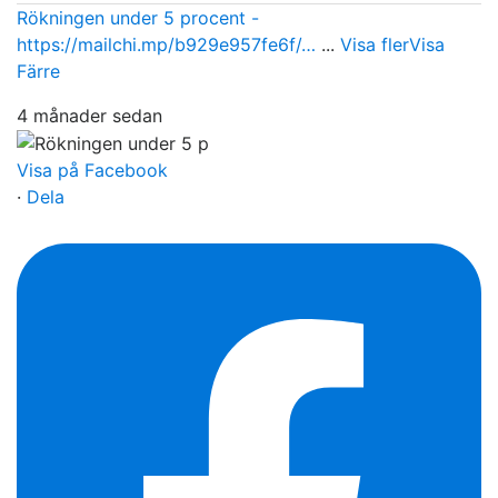
Rökningen under 5 procent -
https://mailchi.mp/b929e957fe6f/…
...
Visa fler
Visa
Färre
4 månader sedan
Visa på Facebook
·
Dela