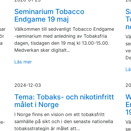
Seminarium Tobacco
S
Endgame 19 maj
T
n
sar
Välkommen till sedvanligt Tobacco Endgame
ör
-seminarium med anledning av Tobaksfria
Vä
ga
dagen, tisdagen den 19 maj kl 13.00-15.00.
se
Medverkan sker digitalt...
ve
De
Läs mer
Lä
2024-12-03
20
Tema: Tobaks- och nikotinfritt
W
målet i Norge
E
1
I Norge finns en vision om ett tobaksfritt
samhälle på sikt och i den senaste nationella
me-
Vä
tobaksstrategin är målet att...
se