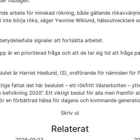
der tisdagen.
nde arbete för minskad rökning, både gällande rökavvänjni
tt inte börja röka, säger Ywonne Wiklund, hälsoutvecklare
etydelsefulla signaler att fortsätta arbetet.
opp är en prioriterad fråga och att de tar sig tid att fråga
slutet är Harriet Hedlund, (S), ordförande för nämnden för
ige fattat det här beslutet – ett rökfritt Västerbotten – ytte
 befolkning 2020”. Ett viktigt beslut för alla men framför al
för en förbättrad hälsa för dagens och kommande generatio
Skriv ut
Relaterat
2026-01-23
20