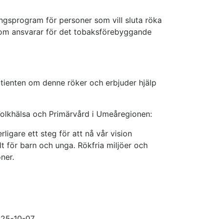
ngsprogram för personer som vill sluta röka
 som ansvarar för det tobaksförebyggande
 patienten om denne röker och erbjuder hjälp
 Folkhälsa och Primärvård i Umeåregionen:
rligare ett steg för att nå vår vision
lt för barn och unga. Rökfria miljöer och
ner.
25-10-07