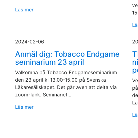
.
ve
Läs mer
15
Lä
2024-02-06
20
Anmäl dig: Tobacco Endgame
T
seminarium 23 april
n
p
Välkomna på Tobacco Endgameseminarium
den 23 april kl 13.00-15.00 på Svenska
Ve
Läkaresällskapet. Det går även att delta via
på
zoom-länk. Seminariet...
de
Lä
Läs mer
Lä