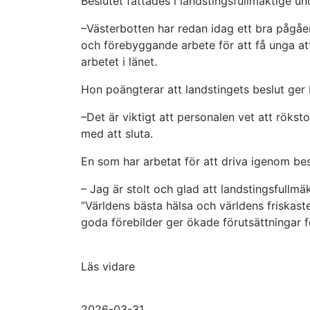
Beslutet fattades i landstingsfullmäktige un
–Västerbotten har redan idag ett bra pågåe
och förebyggande arbete för att få unga a
arbetet i länet.
Hon poängterar att landstingets beslut ger b
–Det är viktigt att personalen vet att rökst
med att sluta.
En som har arbetat för att driva igenom be
– Jag är stolt och glad att landstingsfullmäkt
”Världens bästa hälsa och världens friskaste
goda förebilder ger ökade förutsättningar 
Läs vidare
2026-03-31