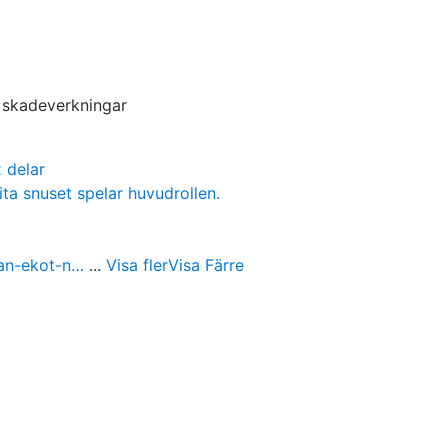
s skadeverkningar
 delar
ita snuset spelar huvudrollen.
ran-ekot-n…
...
Visa fler
Visa Färre