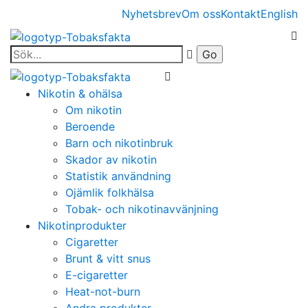
Nyhetsbrev
Om oss
Kontakt
English
Nikotin & ohälsa
Om nikotin
Beroende
Barn och nikotinbruk
Skador av nikotin
Statistik användning
Ojämlik folkhälsa
Tobak- och nikotinavvänjning
Nikotinprodukter
Cigaretter
Brunt & vitt snus
E-cigaretter
Heat-not-burn