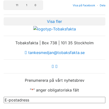
11
1
0
Visa på Facebook
·
Dela
Visa fler
Tobaksfakta | Box 738 | 101 35 Stockholm
tankesmedjan@tobaksfakta.se
Prenumerera på vårt nyhetsbrev
”
*
” anger obligatoriska fält
E-
post
*