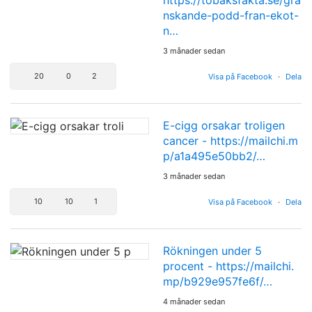
https://tobaksfakta.se/gra
nskande-podd-fran-ekot-
n…
3 månader sedan
20
0
2
Visa på Facebook
·
Dela
E-cigg orsakar troligen
cancer -
https://mailchi.m
p/a1a495e50bb2/…
3 månader sedan
10
10
1
Visa på Facebook
·
Dela
Rökningen under 5
procent -
https://mailchi.
mp/b929e957fe6f/…
4 månader sedan