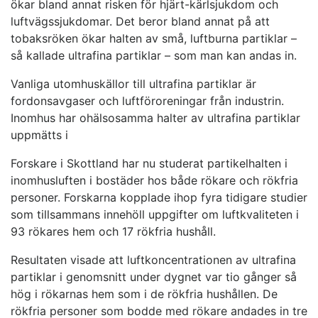
ökar bland annat risken för hjärt-kärlsjukdom och
luftvägssjukdomar. Det beror bland annat på att
tobaksröken ökar halten av små, luftburna partiklar –
så kallade ultrafina partiklar – som man kan andas in.
Vanliga utomhuskällor till ultrafina partiklar är
fordonsavgaser och luftföroreningar från industrin.
Inomhus har ohälsosamma halter av ultrafina partiklar
uppmätts i
Forskare i Skottland har nu studerat partikelhalten i
inomhusluften i bostäder hos både rökare och rökfria
personer. Forskarna kopplade ihop fyra tidigare studier
som tillsammans innehöll uppgifter om luftkvaliteten i
93 rökares hem och 17 rökfria hushåll.
Resultaten visade att luftkoncentrationen av ultrafina
partiklar i genomsnitt under dygnet var tio gånger så
hög i rökarnas hem som i de rökfria hushållen. De
rökfria personer som bodde med rökare andades in tre