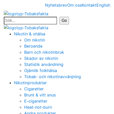
Nyhetsbrev
Om oss
Kontakt
English
Nikotin & ohälsa
Om nikotin
Beroende
Barn och nikotinbruk
Skador av nikotin
Statistik användning
Ojämlik folkhälsa
Tobak- och nikotinavvänjning
Nikotinprodukter
Cigaretter
Brunt & vitt snus
E-cigaretter
Heat-not-burn
Andra produkter