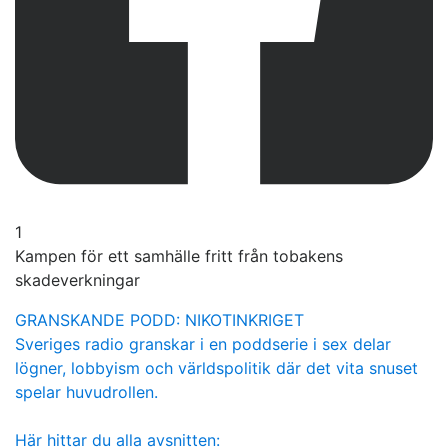
1
Kampen för ett samhälle fritt från tobakens
skadeverkningar
GRANSKANDE PODD: NIKOTINKRIGET
Sveriges radio granskar i en poddserie i sex delar
lögner, lobbyism och världspolitik där det vita snuset
spelar huvudrollen.
Här hittar du alla avsnitten: