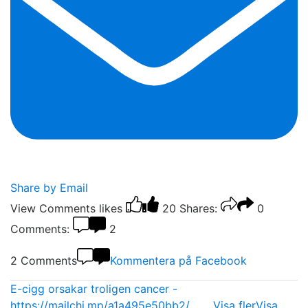
Share by Email
View Comments
likes
20
Shares:
0
Comments:
2
2 Comments
Kommentera på Facebook
E-cigg orsakar troligen cancer -
https://mailchi.mp/a1a495e50bb2/…
...
Visa fler
Visa