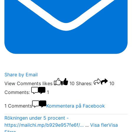
Share by Email
View Comments
likes
10
Shares:
10
Comments:
1
1 Comments
Kommentera på Facebook
Rökningen under 5 procent -
https://mailchi.mp/b929e957fe6f/…
...
Visa fler
Visa
Färre