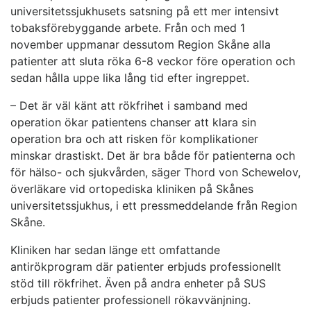
universitetssjukhusets satsning på ett mer intensivt
tobaksförebyggande arbete. Från och med 1
november uppmanar dessutom Region Skåne alla
patienter att sluta röka 6-8 veckor före operation och
sedan hålla uppe lika lång tid efter ingreppet.
– Det är väl känt att rökfrihet i samband med
operation ökar patientens chanser att klara sin
operation bra och att risken för komplikationer
minskar drastiskt. Det är bra både för patienterna och
för hälso- och sjukvården, säger Thord von Schewelov,
överläkare vid ortopediska kliniken på Skånes
universitetssjukhus, i ett pressmeddelande från Region
Skåne.
Kliniken har sedan länge ett omfattande
antirökprogram där patienter erbjuds professionellt
stöd till rökfrihet. Även på andra enheter på SUS
erbjuds patienter professionell rökavvänjning.