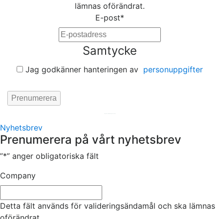
lämnas oförändrat.
E-post
*
Samtycke
Jag godkänner hanteringen av
personuppgifter
Hemsida av
KA Webbyrå Stockholm
Nyhetsbrev
Prenumerera på vårt nyhetsbrev
”
*
” anger obligatoriska fält
Company
Detta fält används för valideringsändamål och ska lämnas
oförändrat.