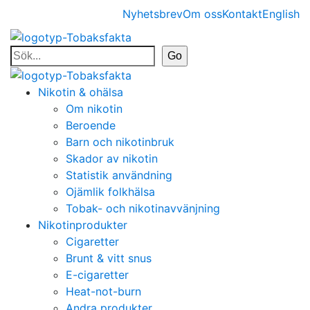
Nyhetsbrev
Om oss
Kontakt
English
Nikotin & ohälsa
Om nikotin
Beroende
Barn och nikotinbruk
Skador av nikotin
Statistik användning
Ojämlik folkhälsa
Tobak- och nikotinavvänjning
Nikotinprodukter
Cigaretter
Brunt & vitt snus
E-cigaretter
Heat-not-burn
Andra produkter