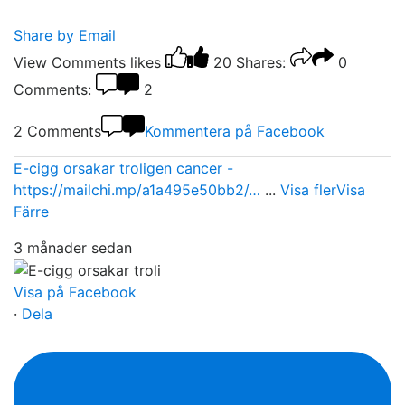
Share by Email
View Comments
likes
20
Shares:
0
Comments:
2
2 Comments
Kommentera på Facebook
E-cigg orsakar troligen cancer -
https://mailchi.mp/a1a495e50bb2/…
...
Visa fler
Visa
Färre
3 månader sedan
Visa på Facebook
·
Dela