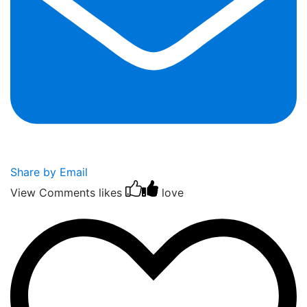
Share by Email
View Comments
likes
love