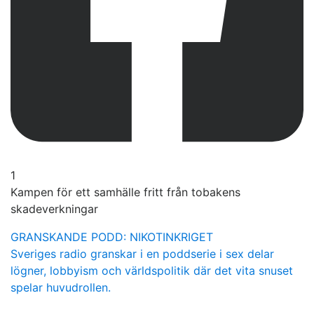
1
Kampen för ett samhälle fritt från tobakens
skadeverkningar
GRANSKANDE PODD: NIKOTINKRIGET
Sveriges radio granskar i en poddserie i sex delar
lögner, lobbyism och världspolitik där det vita snuset
spelar huvudrollen.