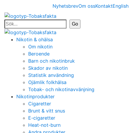
Nyhetsbrev
Om oss
Kontakt
English
Nikotin & ohälsa
Om nikotin
Beroende
Barn och nikotinbruk
Skador av nikotin
Statistik användning
Ojämlik folkhälsa
Tobak- och nikotinavvänjning
Nikotinprodukter
Cigaretter
Brunt & vitt snus
E-cigaretter
Heat-not-burn
Andra produkter