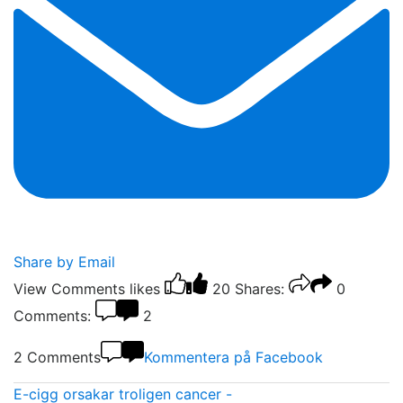
Share by Email
View Comments
likes
20
Shares:
0
Comments:
2
2 Comments
Kommentera på Facebook
E-cigg orsakar troligen cancer -