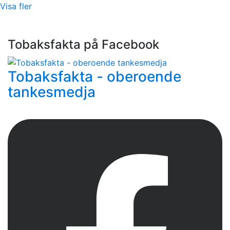
Visa fler
Tobaksfakta på Facebook
Tobaksfakta - oberoende
tankesmedja