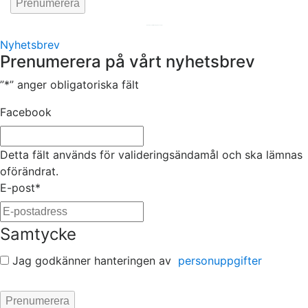
Hemsida av
KA Webbyrå Stockholm
Nyhetsbrev
Prenumerera på vårt nyhetsbrev
”
*
” anger obligatoriska fält
Facebook
Detta fält används för valideringsändamål och ska lämnas
oförändrat.
E-post
*
Samtycke
Jag godkänner hanteringen av
personuppgifter