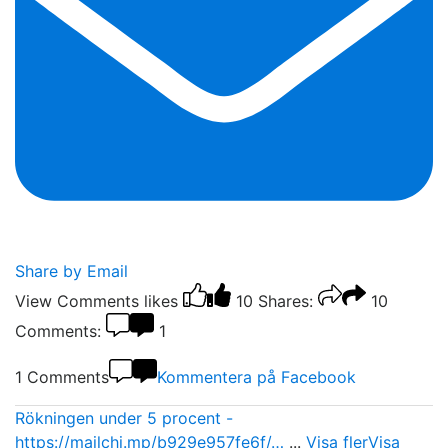
Share by Email
View Comments
likes
10
Shares:
10
Comments:
1
1 Comments
Kommentera på Facebook
Rökningen under 5 procent -
https://mailchi.mp/b929e957fe6f/…
...
Visa fler
Visa