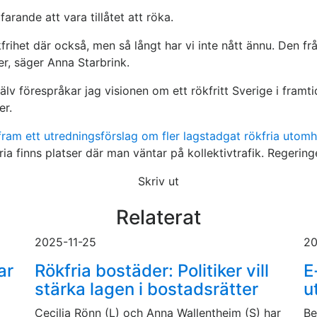
ande att vara tillåtet att röka.
ökfrihet där också, men så långt har vi inte nått ännu. Den 
er, säger Anna Starbrink.
v förespråkar jag visionen om ett rökfritt Sverige i framtid
er.
ram ett utredningsförslag om fler lagstadgat rökfria utomh
 finns platser där man väntar på kollektivtrafik. Regeringen 
Skriv ut
Relaterat
2025-11-25
20
ar
Rökfria bostäder: Politiker vill
E
stärka lagen i bostadsrätter
u
Cecilia Rönn (L) och Anna Wallentheim (S) har
Be