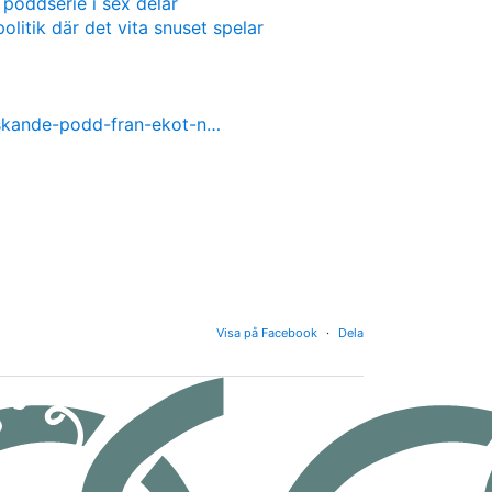
 poddserie i sex delar
olitik där det vita snuset spelar
nskande-podd-fran-ekot-n…
Visa på Facebook
·
Dela