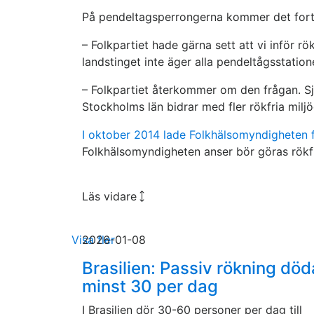
På pendeltagsperrongerna kommer det fortfar
– Folkpartiet hade gärna sett att vi inför r
landstinget inte äger alla pendeltågsstation
– Folkpartiet återkommer om den frågan. Själ
Stockholms län bidrar med fler rökfria miljö
I oktober 2014 lade Folkhälsomyndigheten f
Folkhälsomyndigheten anser bör göras rökfria
Läs vidare
Visa fler
2026-01-08
Brasilien: Passiv rökning död
minst 30 per dag
I Brasilien dör 30-60 personer per dag till