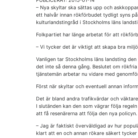
– Nya skyltar ska sättas upp och askkoppar
ett halvår innan rökförbudet tydligt syns p
kulturlandstingråd i Stockholms läns landsti
Folkpartiet har länge arbetat för att rökför
– Vi tycker det är viktigt att skapa bra milj
Vanligen tar Stockholms läns landsting den 
det inte så denna gång. Beslutet om rökfria
tjänstemän arbetar nu vidare med genomföran
Först när skyltar och eventuell annan infor
Det är bland andra trafikvärdar och väktare 
I slutänden kan den som vägrar följa regeln
att få resenärerna att följa den nya policyn.
– Jag är faktiskt överväldigad av hur popul
klart att en och annan rökare säkert tycker 