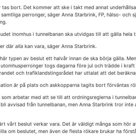
 tas bort. Det kommer att ske i takt med annat underhållsa
å samtliga perronger, säger Anna Starbrink, FP, hälso- och 
ng.
budet inomhus i tunnelbanan ska utvidgas till att gälla hela 
öer där
alla
kan vara, säger Anna Starbrink.
här typen av beslut ett halvår innan de ska börja gälla. Me
 utomhusperronger togs dagarna före jul och trädde i kraft
det och trafiklandstingsrådet har uttalat att det beräknas 
mation är på plats och askkopparna tagits bort förväntas rö
som arbetar med att se till att ordningsreglerna i tunnelba
 bli avvisad från tunnelbanan, men Anna Starbrink tror inte
ärt vårt beslut verkar vara. Det är väldigt många som hör av
illa om beslutet, men även de flesta rökare brukar ha förstå