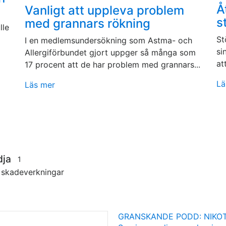
Å
Vanligt att uppleva problem
s
med grannars rökning
lle
St
I en medlemsundersökning som Astma- och
si
Allergiförbundet gjort uppger så många som
at
17 procent att de har problem med grannars...
Lä
Läs mer
dja
1
s skadeverkningar
GRANSKANDE PODD: NIKOT