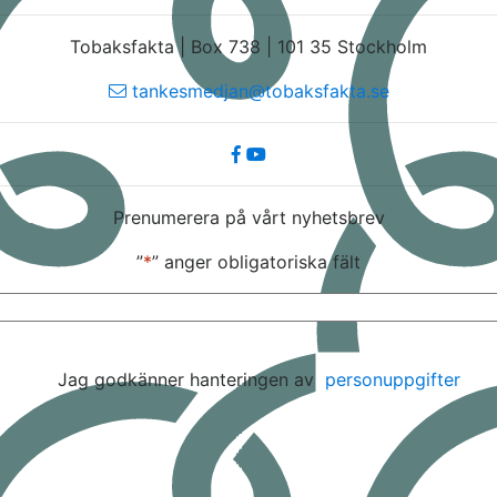
Tobaksfakta | Box 738 | 101 35 Stockholm
tankesmedjan@tobaksfakta.se
Prenumerera på vårt nyhetsbrev
”
*
” anger obligatoriska fält
E-
post
*
Jag godkänner hanteringen av
personuppgifter