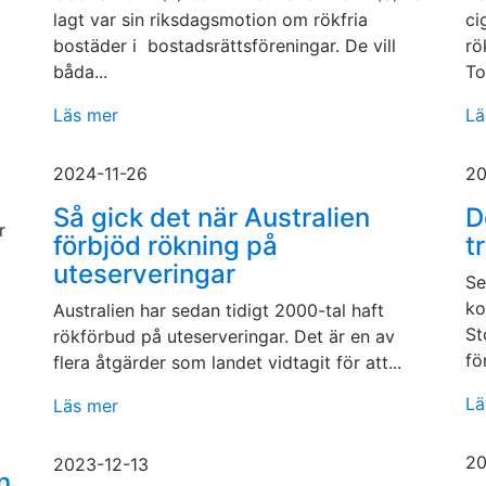
lagt var sin riksdagsmotion om rökfria
ci
bostäder i bostadsrättsföreningar. De vill
rö
båda...
To
Läs mer
Lä
2024-11-26
20
Så gick det när Australien
D
r
förbjöd rökning på
t
uteserveringar
Se
ko
Australien har sedan tidigt 2000-tal haft
St
rökförbud på uteserveringar. Det är en av
fö
flera åtgärder som landet vidtagit för att...
Lä
Läs mer
20
2023-12-13
n