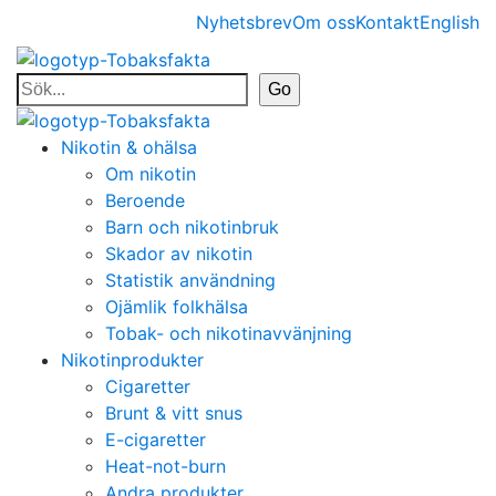
Nyhetsbrev
Om oss
Kontakt
English
Nikotin & ohälsa
Om nikotin
Beroende
Barn och nikotinbruk
Skador av nikotin
Statistik användning
Ojämlik folkhälsa
Tobak- och nikotinavvänjning
Nikotinprodukter
Cigaretter
Brunt & vitt snus
E-cigaretter
Heat-not-burn
Andra produkter