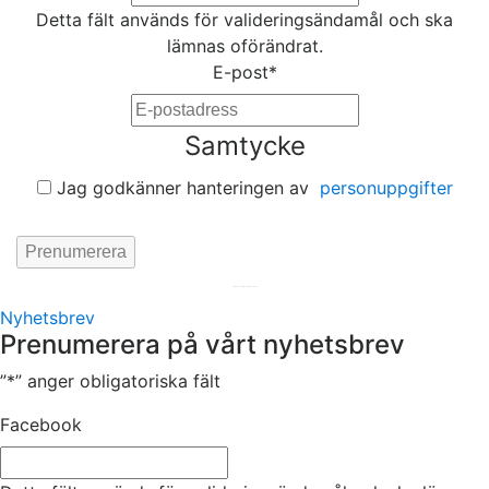
Detta fält används för valideringsändamål och ska
lämnas oförändrat.
E-post
*
Samtycke
Jag godkänner hanteringen av
personuppgifter
Hemsida av
KA Webbyrå Stockholm
Nyhetsbrev
Prenumerera på vårt nyhetsbrev
”
*
” anger obligatoriska fält
Facebook