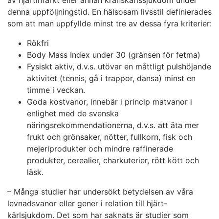
av hjärtinfarkt eller annan kranskärlssjukdom under
denna uppföljningstid. En hälsosam livsstil definierades
som att man uppfyllde minst tre av dessa fyra kriterier:
Rökfri
Body Mass Index under 30 (gränsen för fetma)
Fysiskt aktiv, d.v.s. utövar en måttligt pulshöjande
aktivitet (tennis, gå i trappor, dansa) minst en
timme i veckan.
Goda kostvanor, innebär i princip matvanor i
enlighet med de svenska
näringsrekommendationerna, d.v.s. att äta mer
frukt och grönsaker, nötter, fullkorn, fisk och
mejeriprodukter och mindre raffinerade
produkter, cerealier, charkuterier, rött kött och
läsk.
– Många studier har undersökt betydelsen av våra
levnadsvanor eller gener i relation till hjärt-
kärlsjukdom. Det som har saknats är studier som