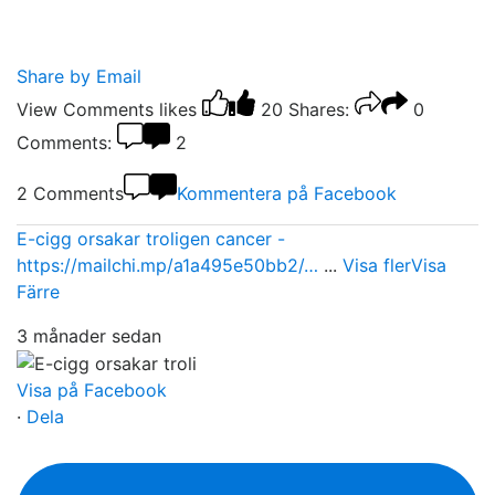
Share by Email
View Comments
likes
20
Shares:
0
Comments:
2
2 Comments
Kommentera på Facebook
E-cigg orsakar troligen cancer -
https://mailchi.mp/a1a495e50bb2/…
...
Visa fler
Visa
Färre
3 månader sedan
Visa på Facebook
·
Dela