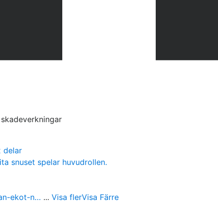
s skadeverkningar
 delar
ita snuset spelar huvudrollen.
ran-ekot-n…
...
Visa fler
Visa Färre