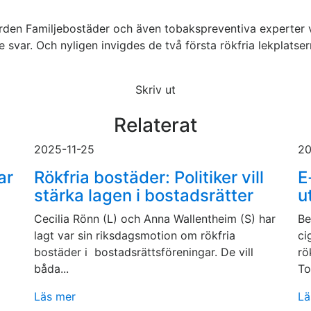
den Familjebostäder och även tobakspreventiva experter vi
 svar. Och nyligen invigdes de två första rökfria lekplatse
Skriv ut
Relaterat
2025-11-25
20
ar
Rökfria bostäder: Politiker vill
E
stärka lagen i bostadsrätter
u
Cecilia Rönn (L) och Anna Wallentheim (S) har
Be
lagt var sin riksdagsmotion om rökfria
ci
bostäder i bostadsrättsföreningar. De vill
rö
båda...
To
Läs mer
Lä