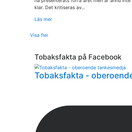
ha presenterats förra året men är ännu inte
klar. Det kritiseras av...
Läs mer
Visa fler
Tobaksfakta på Facebook
Tobaksfakta - oberoend