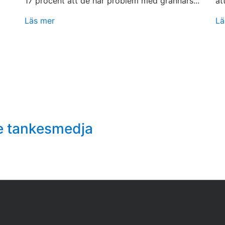
17 procent att de har problem med grannars...
at
Läs mer
Lä
e tankesmedja