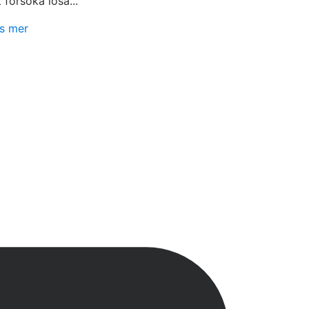
t försöka lösa...
s mer