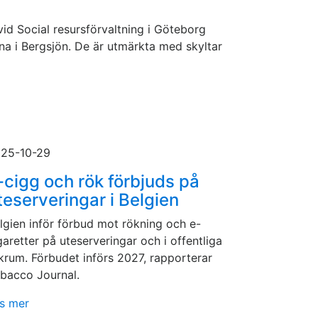
d Social resursförvaltning i Göteborg
rna i Bergsjön. De är utmärkta med skyltar
25-10-29
-cigg och rök förbjuds på
teserveringar i Belgien
lgien inför förbud mot rökning och e-
garetter på uteserveringar och i offentliga
krum. Förbudet införs 2027, rapporterar
bacco Journal.
s mer