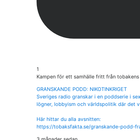
1
Kampen för ett samhälle fritt från tobaken
GRANSKANDE PODD: NIKOTINKRIGET
Sveriges radio granskar i en poddserie i sex
lögner, lobbyism och världspolitik där det v
Här hittar du alla avsnitten:
https://tobaksfakta.se/granskande-podd-f
3 månader sedan