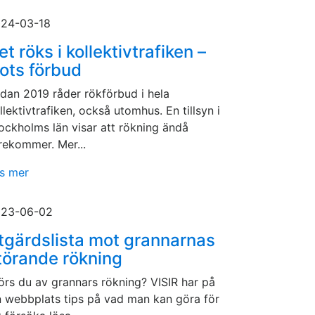
24-03-18
et röks i kollektivtrafiken –
rots förbud
dan 2019 råder rökförbud i hela
llektivtrafiken, också utomhus. En tillsyn i
ockholms län visar att rökning ändå
rekommer. Mer...
s mer
23-06-02
tgärdslista mot grannarnas
törande rökning
örs du av grannars rökning? VISIR har på
n webbplats tips på vad man kan göra för