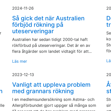
2024-11-26
20
Så gick det när Australien
D
förbjöd rökning på
t
uteserveringar
r
Se
ko
Australien har sedan tidigt 2000-tal haft
St
rökförbud på uteserveringar. Det är en av
fö
flera åtgärder som landet vidtagit för att...
Lä
Läs mer
2023-12-13
20
Vanligt att uppleva problem
Å
n
med grannars rökning
s
I en medlemsundersökning som Astma- och
St
lle
Allergiförbundet gjort uppger så många som
si