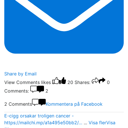
Share by Email
View Comments
likes
20
Shares:
0
Comments:
2
2 Comments
Kommentera på Facebook
E-cigg orsakar troligen cancer -
https://mailchi.mp/a1a495e50bb2/…
...
Visa fler
Visa