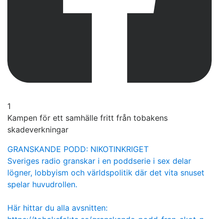
1
Kampen för ett samhälle fritt från tobakens
skadeverkningar
GRANSKANDE PODD: NIKOTINKRIGET
Sveriges radio granskar i en poddserie i sex delar
lögner, lobbyism och världspolitik där det vita snuset
spelar huvudrollen.
Här hittar du alla avsnitten: