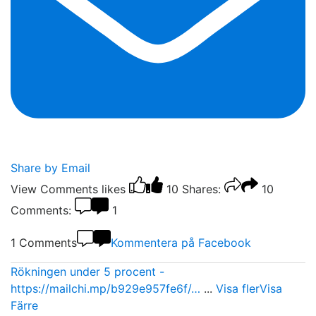
Share by Email
View Comments
likes
10
Shares:
10
Comments:
1
1 Comments
Kommentera på Facebook
Rökningen under 5 procent -
https://mailchi.mp/b929e957fe6f/…
...
Visa fler
Visa
Färre