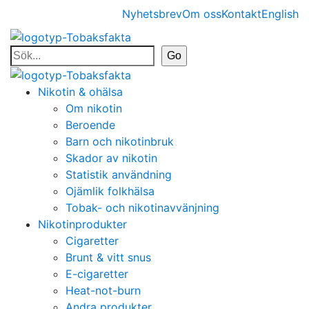
Nyhetsbrev
Om oss
Kontakt
English
Nikotin & ohälsa
Om nikotin
Beroende
Barn och nikotinbruk
Skador av nikotin
Statistik användning
Ojämlik folkhälsa
Tobak- och nikotinavvänjning
Nikotinprodukter
Cigaretter
Brunt & vitt snus
E-cigaretter
Heat-not-burn
Andra produkter