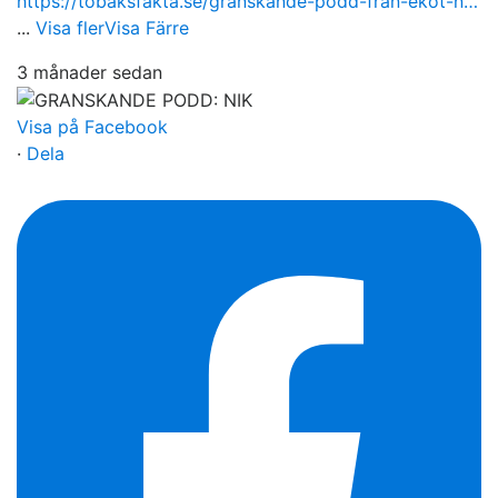
https://tobaksfakta.se/granskande-podd-fran-ekot-n…
...
Visa fler
Visa Färre
3 månader sedan
Visa på Facebook
·
Dela