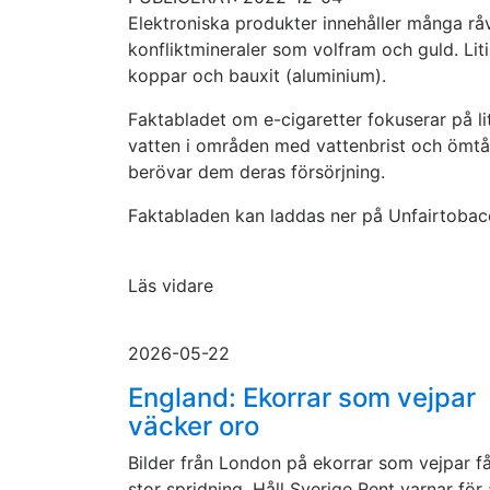
Elektroniska produkter innehåller många rå
konfliktmineraler som volfram och guld. Liti
koppar och bauxit (aluminium).
Faktabladet om e-cigaretter fokuserar på l
vatten i områden med vattenbrist och ömtå
berövar dem deras försörjning.
Faktabladen kan laddas ner på Unfairtoba
Läs vidare
2026-05-22
England: Ekorrar som vejpar
väcker oro
Bilder från London på ekorrar som vejpar f
stor spridning. Håll Sverige Rent varnar för 