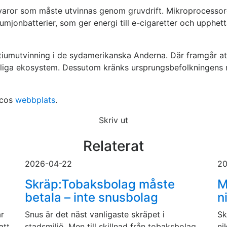
varor som måste utvinnas genom gruvdrift. Mikroprocessorer
umjonbatterier, som ger energi till e-cigaretter och upphett
itiumutvinning i de sydamerikanska Anderna. Där framgår 
liga ekosystem. Dessutom kränks ursprungsbefolkningens rä
ccos
webbplats
.
Skriv ut
Relaterat
2026-04-22
20
Skräp:Tobaksbolag måste
M
betala – inte snusbolag
n
år
Snus är det näst vanligaste skräpet i
Sk
att
stadsmiljö. Men till skillnad från tobaksbolag
ni