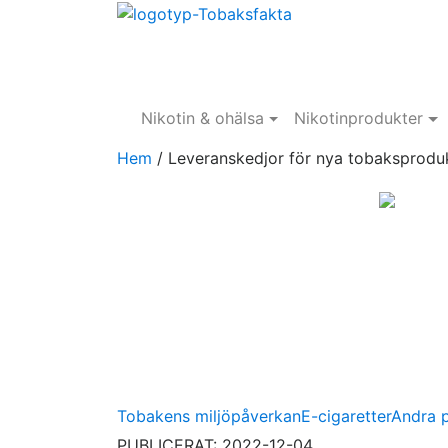
Nikotin & ohälsa
Nikotinprodukter
Hem
/
Leveranskedjor för nya tobaksprodu
Tobakens miljöpåverkan
E-cigaretter
Andra 
PUBLICERAT: 2022-12-04