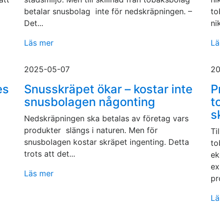
betalar snusbolag inte för nedskräpningen. –
to
Det...
ni
Läs mer
Lä
2025-05-07
20
es
Snusskräpet ökar – kostar inte
P
snusbolagen någonting
t
s
Nedskräpningen ska betalas av företag vars
produkter slängs i naturen. Men för
Ti
snusbolagen kostar skräpet ingenting. Detta
to
trots att det...
ek
ex
Läs mer
pr
Lä