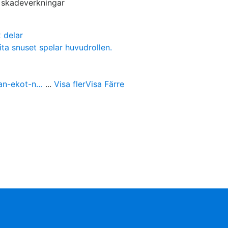
s skadeverkningar
 delar
ita snuset spelar huvudrollen.
ran-ekot-n…
...
Visa fler
Visa Färre