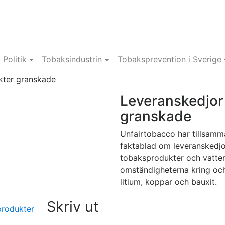
Politik
Tobaksindustrin
Tobaksprevention i Sverige
kter granskade
Leveranskedjor
granskade
Unfairtobacco har tillsamm
faktablad om leveranskedjo
tobaksprodukter och vatten
omständigheterna kring och
litium, koppar och bauxit.
Skriv ut
produkter