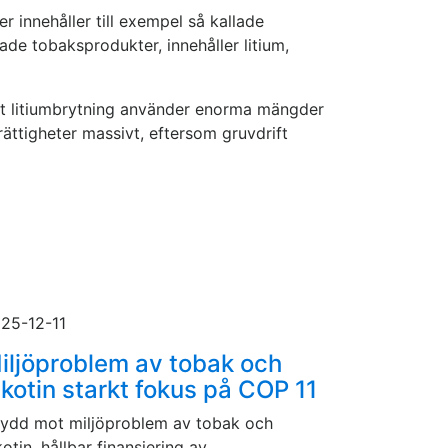
 innehåller till exempel så kallade
ade tobaksprodukter, innehåller litium,
att litiumbrytning använder enorma mängder
ttigheter massivt, eftersom gruvdrift
25-12-11
iljöproblem av tobak och
ikotin starkt fokus på COP 11
ydd mot miljöproblem av tobak och
kotin, hållbar finansiering av