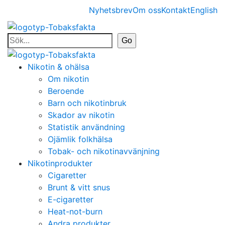
Nyhetsbrev
Om oss
Kontakt
English
Nikotin & ohälsa
Om nikotin
Beroende
Barn och nikotinbruk
Skador av nikotin
Statistik användning
Ojämlik folkhälsa
Tobak- och nikotinavvänjning
Nikotinprodukter
Cigaretter
Brunt & vitt snus
E-cigaretter
Heat-not-burn
Andra produkter