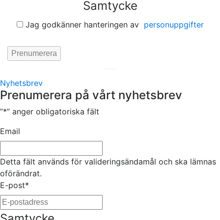
Samtycke
Jag godkänner hanteringen av
personuppgifter
Hemsida av
KA Webbyrå Stockholm
Nyhetsbrev
Prenumerera på vårt nyhetsbrev
”
*
” anger obligatoriska fält
Email
Detta fält används för valideringsändamål och ska lämnas
oförändrat.
E-post
*
Samtycke