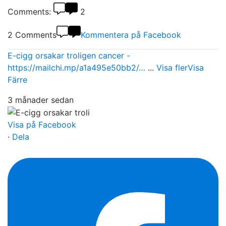
Comments:
2
2 Comments
Kommentera på Facebook
E-cigg orsakar troligen cancer -
https://mailchi.mp/a1a495e50bb2/…
...
Visa fler
Visa
Färre
3 månader sedan
Visa på Facebook
·
Dela