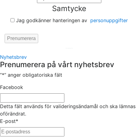
Samtycke
Jag godkänner hanteringen av
personuppgifter
Hemsida av
KA Webbyrå Stockholm
Nyhetsbrev
Prenumerera på vårt nyhetsbrev
”
*
” anger obligatoriska fält
Facebook
Detta fält används för valideringsändamål och ska lämnas
oförändrat.
E-post
*