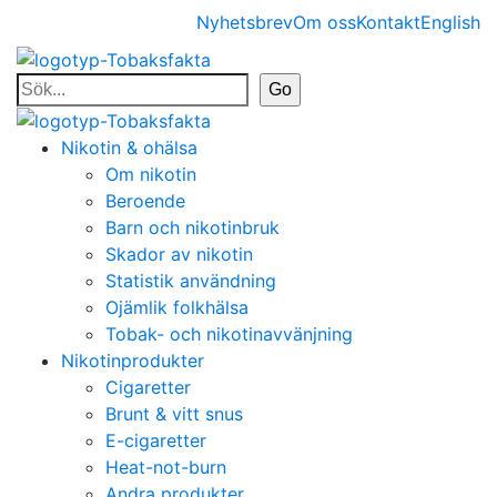
Nyhetsbrev
Om oss
Kontakt
English
Nikotin & ohälsa
Om nikotin
Beroende
Barn och nikotinbruk
Skador av nikotin
Statistik användning
Ojämlik folkhälsa
Tobak- och nikotinavvänjning
Nikotinprodukter
Cigaretter
Brunt & vitt snus
E-cigaretter
Heat-not-burn
Andra produkter