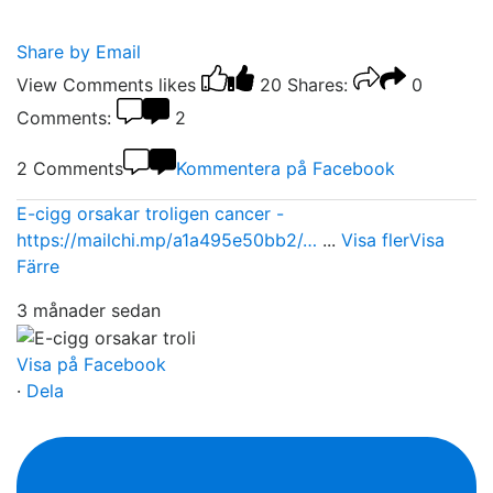
Share by Email
View Comments
likes
20
Shares:
0
Comments:
2
2 Comments
Kommentera på Facebook
E-cigg orsakar troligen cancer -
https://mailchi.mp/a1a495e50bb2/…
...
Visa fler
Visa
Färre
3 månader sedan
Visa på Facebook
·
Dela