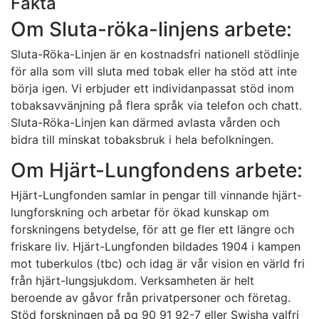
Fakta
Om Sluta-röka-linjens arbete:
Sluta-Röka-Linjen är en kostnadsfri nationell stödlinje
för alla som vill sluta med tobak eller ha stöd att inte
börja igen. Vi erbjuder ett individanpassat stöd inom
tobaksavvänjning på flera språk via telefon och chatt.
Sluta-Röka-Linjen kan därmed avlasta vården och
bidra till minskat tobaksbruk i hela befolkningen.
Om Hjärt-Lungfondens arbete:
Hjärt-Lungfonden samlar in pengar till vinnande hjärt-
lungforskning och arbetar för ökad kunskap om
forskningens betydelse, för att ge fler ett längre och
friskare liv. Hjärt-Lungfonden bildades 1904 i kampen
mot tuberkulos (tbc) och idag är vår vision en värld fri
från hjärt-lungsjukdom. Verksamheten är helt
beroende av gåvor från privatpersoner och företag.
Stöd forskningen på pg 90 91 92-7 eller Swisha valfri