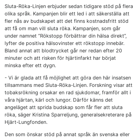
Sluta-Röka-Linjen erbjuder sedan tidigare stöd på flera
olika språk. Kampanjen blir ett led i att säkerställa att
fler nås av budskapet att det finns kostnadsfritt stöd
att få om man vill sluta röka. Kampanjen, som går
under namnet ”Rökstopp förbättrar din hälsa direkt”,
lyfter de positiva hälsovinster ett rökstopp innebär.
Bland annat att blodtrycket går ner redan efter 20
minuter och att risken för hjärtinfarkt har börjat
minska efter ett dygn.
­­- Vi är glada att få möjlighet att göra den här insatsen
tillsammans med Sluta-Röka-Linjen. Forskning visar att
tobaksrökning orsakar en rad sjukdomar, framför allt i
våra hjärtan, kärl och lungor. Därför känns det
angeläget att sprida budskap som får fler att sluta
röka, säger Kristina Sparreljung, generalsekreterare på
Hjärt-Lungfonden.
Den som önskar stöd på annat språk än svenska eller