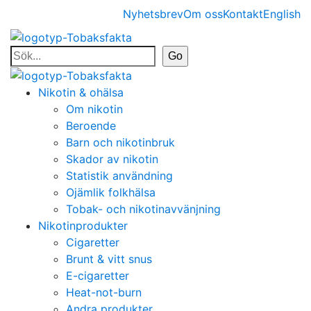
Nyhetsbrev
Om oss
Kontakt
English
Nikotin & ohälsa
Om nikotin
Beroende
Barn och nikotinbruk
Skador av nikotin
Statistik användning
Ojämlik folkhälsa
Tobak- och nikotinavvänjning
Nikotinprodukter
Cigaretter
Brunt & vitt snus
E-cigaretter
Heat-not-burn
Andra produkter