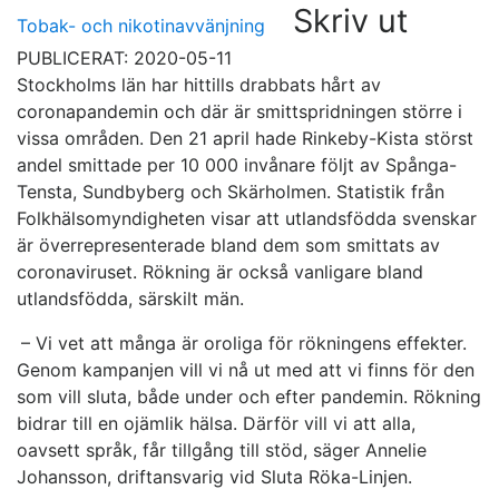
Skriv ut
Tobak- och nikotinavvänjning
PUBLICERAT: 2020-05-11
Stockholms län har hittills drabbats hårt av
coronapandemin och där är smittspridningen större i
vissa områden. Den 21 april hade Rinkeby-Kista störst
andel smittade per 10 000 invånare följt av Spånga-
Tensta, Sundbyberg och Skärholmen. Statistik från
Folkhälsomyndigheten visar att utlandsfödda svenskar
är överrepresenterade bland dem som smittats av
coronaviruset. Rökning är också vanligare bland
utlandsfödda, särskilt män.
– Vi vet att många är oroliga för rökningens effekter.
Genom kampanjen vill vi nå ut med att vi finns för den
som vill sluta, både under och efter pandemin. Rökning
bidrar till en ojämlik hälsa. Därför vill vi att alla,
oavsett språk, får tillgång till stöd, säger Annelie
Johansson, driftansvarig vid Sluta Röka-Linjen.