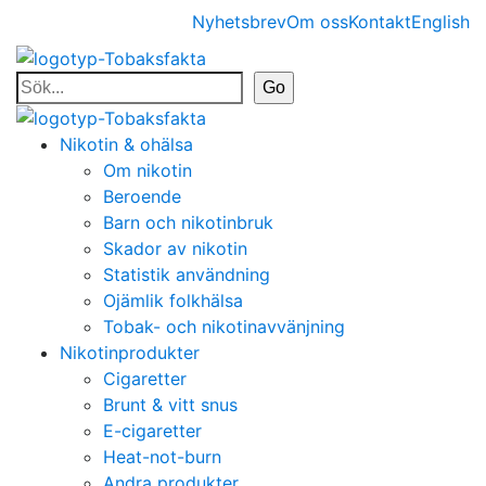
Nyhetsbrev
Om oss
Kontakt
English
Nikotin & ohälsa
Om nikotin
Beroende
Barn och nikotinbruk
Skador av nikotin
Statistik användning
Ojämlik folkhälsa
Tobak- och nikotinavvänjning
Nikotinprodukter
Cigaretter
Brunt & vitt snus
E-cigaretter
Heat-not-burn
Andra produkter