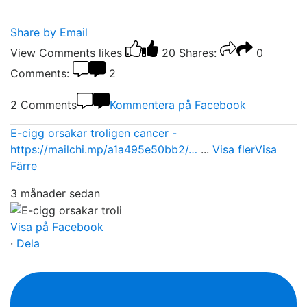
Share by Email
View Comments
likes
20
Shares:
0
Comments:
2
2 Comments
Kommentera på Facebook
E-cigg orsakar troligen cancer -
https://mailchi.mp/a1a495e50bb2/…
...
Visa fler
Visa
Färre
3 månader sedan
Visa på Facebook
·
Dela