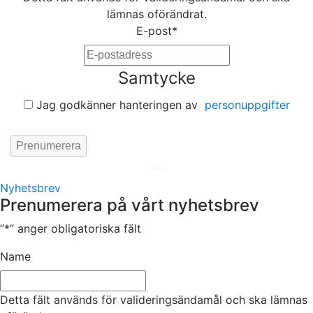
lämnas oförändrat.
E-post
*
Samtycke
Jag godkänner hanteringen av
personuppgifter
Hemsida av
KA Webbyrå Stockholm
Nyhetsbrev
Prenumerera på vårt nyhetsbrev
”
*
” anger obligatoriska fält
Name
Detta fält används för valideringsändamål och ska lämnas