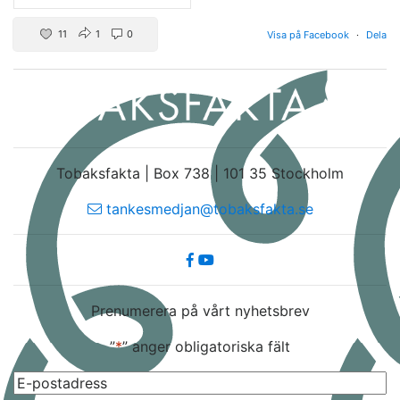
11
1
0
Visa på Facebook
·
Dela
Tobaksfakta | Box 738 | 101 35 Stockholm
tankesmedjan@tobaksfakta.se
Prenumerera på vårt nyhetsbrev
”
*
” anger obligatoriska fält
E-