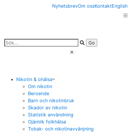
Nyhetsbrev
Om oss
Kontakt
English
Nikotin & ohälsa
Om nikotin
Beroende
Barn och nikotinbruk
Skador av nikotin
Statistik användning
Ojämlik folkhälsa
Tobak- och nikotinavvänjning