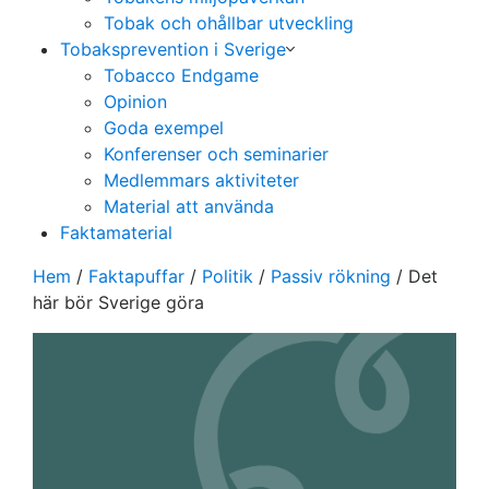
Tobak och ohållbar utveckling
Tobaksprevention i Sverige
Tobacco Endgame
Opinion
Goda exempel
Konferenser och seminarier
Medlemmars aktiviteter
Material att använda
Faktamaterial
Hem
/
Faktapuffar
/
Politik
/
Passiv rökning
/
Det
här bör Sverige göra