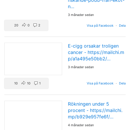
nskande-podd-fran-ekot-
n…
3 månader sedan
20
0
2
Visa på Facebook
·
Dela
E-cigg orsakar troligen
cancer -
https://mailchi.m
p/a1a495e50bb2/…
3 månader sedan
10
10
1
Visa på Facebook
·
Dela
Rökningen under 5
procent -
https://mailchi.
mp/b929e957fe6f/…
4 månader sedan