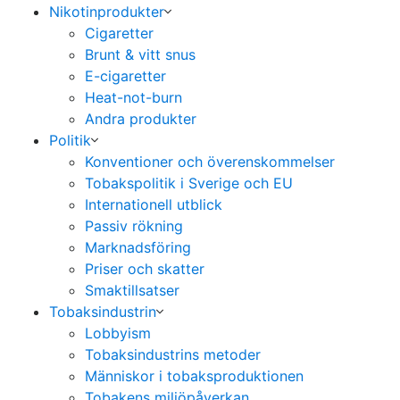
Nikotinprodukter
Cigaretter
Brunt & vitt snus
E-cigaretter
Heat-not-burn
Andra produkter
Politik
Konventioner och överenskommelser
Tobakspolitik i Sverige och EU
Internationell utblick
Passiv rökning
Marknadsföring
Priser och skatter
Smaktillsatser
Tobaksindustrin
Lobbyism
Tobaksindustrins metoder
Människor i tobaksproduktionen
Tobakens miljöpåverkan