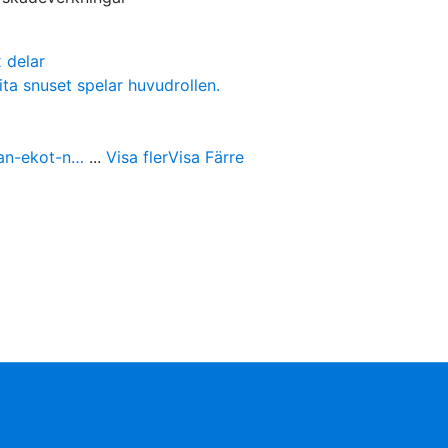
 delar
ita snuset spelar huvudrollen.
ran-ekot-n…
...
Visa fler
Visa Färre