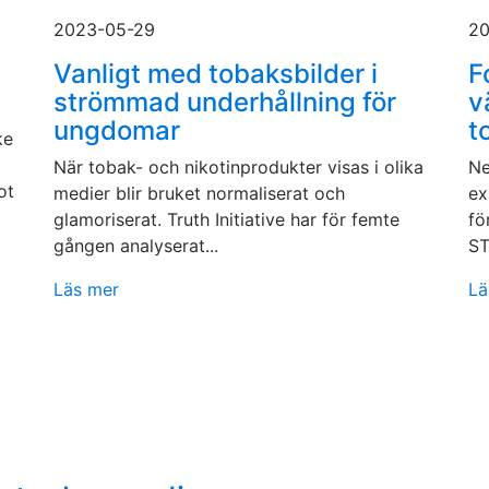
2023-05-29
20
Vanligt med tobaksbilder i
F
strömmad underhållning för
v
ungdomar
t
ke
När tobak- och nikotinprodukter visas i olika
Ne
ot
medier blir bruket normaliserat och
ex
glamoriserat. Truth Initiative har för femte
fö
gången analyserat...
ST
Läs mer
Lä