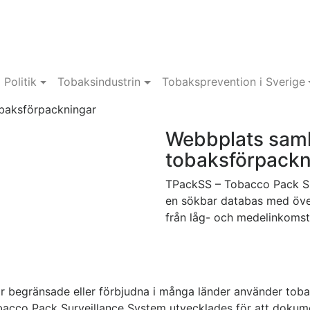
Politik
Tobaksindustrin
Tobaksprevention i Sverige
baksförpackningar
Webbplats saml
tobaksförpackn
TPackSS – Tobacco Pack Su
en sökbar databas med öve
från låg- och medelinkomst
ir begränsade eller förbjudna i många länder använder toba
bacco Pack Surveillance System utvecklades för att dokume