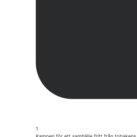
1
Kampen för ett samhälle fritt från tobaken