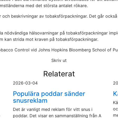
komstländerna med det största antalet rökare.
er och beskrivningar av tobaksförpackningar. Det går också
a nödvändiga hälsovarningar på tobaksförpackningar implem
m kan strida mot kraven på tobaksförpackningar.
Tobacco Control vid Johns Hopkins Bloomberg School of Pub
Skriv ut
Relaterat
2026-03-04
20
a
Populära poddar sänder
K
snusreklam
Kä
oc
Det är vanligt med reklam för vitt snus i
me
e
poddar. Det visar en sammanställning från A