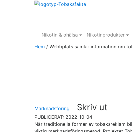
Nikotin & ohälsa
Nikotinprodukter
Hem
/
Webbplats samlar information om to
Skriv ut
Marknadsföring
PUBLICERAT: 2022-10-04
När traditionella former av tobaksreklam bl
viktig marknadsföringsmetod. Projektet To