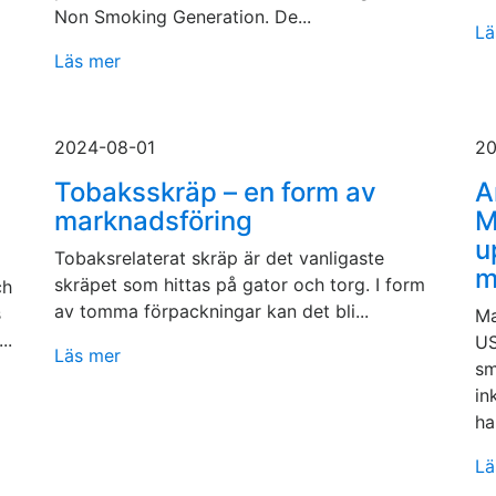
Non Smoking Generation. De...
Lä
Läs mer
2024-08-01
20
Tobaksskräp – en form av
A
marknadsföring
M
u
Tobaksrelaterat skräp är det vanligaste
m
skräpet som hittas på gator och torg. I form
ch
av tomma förpackningar kan det bli...
s
Ma
..
US
Läs mer
sm
in
har
Lä