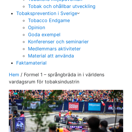
Tobak och ohållbar utveckling
Tobaksprevention i Sverige
Tobacco Endgame
Opinion
Goda exempel
Konferenser och seminarier
Medlemmars aktiviteter
Material att använda
Faktamaterial
Hem
/
Formel 1 – språngbräda in i världens
vardagsrum för tobaksindustrin