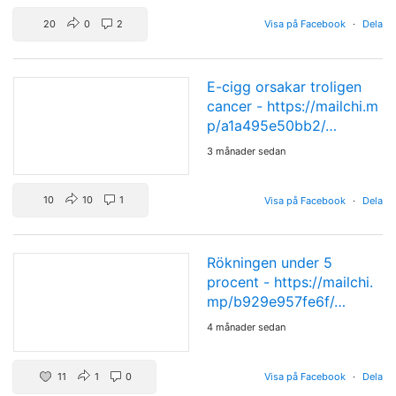
20
0
2
Visa på Facebook
·
Dela
E-cigg orsakar troligen
cancer -
https://mailchi.m
p/a1a495e50bb2/…
3 månader sedan
10
10
1
Visa på Facebook
·
Dela
Rökningen under 5
procent -
https://mailchi.
mp/b929e957fe6f/…
4 månader sedan
11
1
0
Visa på Facebook
·
Dela