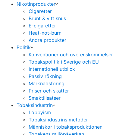
Nikotinprodukter
Cigaretter
Brunt & vitt snus
E-cigaretter
Heat-not-burn
Andra produkter
Politik
Konventioner och överenskommelser
Tobakspolitik i Sverige och EU
Internationell utblick
Passiv rökning
Marknadsföring
Priser och skatter
Smaktillsatser
Tobaksindustrin
Lobbyism
Tobaksindustrins metoder
Människor i tobaksproduktionen
Tobakens miljöpåverkan