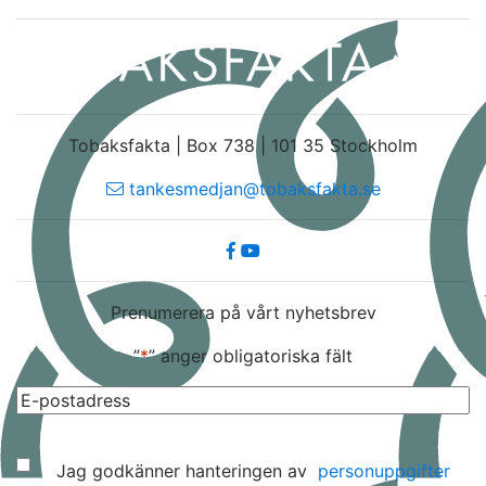
Tobaksfakta | Box 738 | 101 35 Stockholm
tankesmedjan@tobaksfakta.se
Prenumerera på vårt nyhetsbrev
”
*
” anger obligatoriska fält
E-
post
*
Samtycke
Jag godkänner hanteringen av
personuppgifter