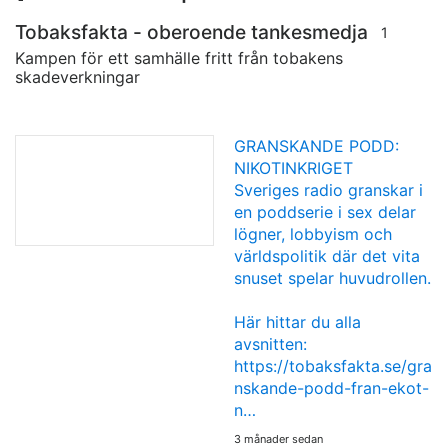
Tobaksfakta - oberoende tankesmedja
1
Kampen för ett samhälle fritt från tobakens
skadeverkningar
GRANSKANDE PODD:
NIKOTINKRIGET
Sveriges radio granskar i
en poddserie i sex delar
lögner, lobbyism och
världspolitik där det vita
snuset spelar huvudrollen.
Här hittar du alla
avsnitten:
https://tobaksfakta.se/gra
nskande-podd-fran-ekot-
n…
3 månader sedan