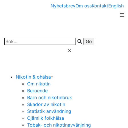
Nyhetsbrev
Om oss
Kontakt
English
Nikotin & ohälsa
Om nikotin
Beroende
Barn och nikotinbruk
Skador av nikotin
Statistik användning
Ojämlik folkhälsa
Tobak- och nikotinavvänjning