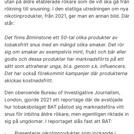
utan på äldre etablerade rökare som de vill ska gå från
rökning till snusning. I den statliga utredningen om nya
nikotinprodukter, från 2021, ger man en annan bild. Där
står:
Det finns åtminstone ett 50-tal olika produkter av
tobaksfritt snus med en mängd olika smaker. Det rör
sig om smaker av exempelvis mint, frukt och bär eller
godis och dessa produkter har marknadsförts på ett
sätt som attraherar unga, bl.a. genom s.k. influencers.
Det har också förekommit kampanjer där produkterna
skickas kostnadsfritt.
Den oberoende Bureau of Investigative Journalism,
London, gjorde 2021 ett reportage där de avslöjade
hur tobaksbolaget BAT påstod sig marknadsföra vitt
snus för inbitna äldre rökare, men egentligen riktade in
sig på ungdomar. I reportaget slås fast att BAT:
· Presenterar nikotinprodukter som lockande i