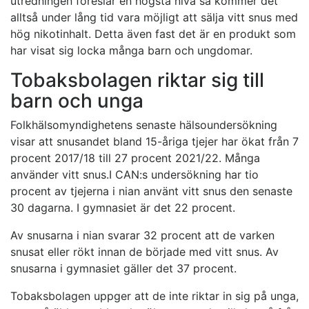
utredningen föreslår en högsta nivå så kommer det
alltså under lång tid vara möjligt att sälja vitt snus med
hög nikotinhalt. Detta även fast det är en produkt som
har visat sig locka många barn och ungdomar.
Tobaksbolagen riktar sig till
barn och unga
Folkhälsomyndighetens senaste hälsoundersökning
visar att snusandet bland 15-åriga tjejer har ökat från 7
procent 2017/18 till 27 procent 2021/22. Många
använder vitt snus.I CAN:s undersökning har tio
procent av tjejerna i nian använt vitt snus den senaste
30 dagarna. I gymnasiet är det 22 procent.
Av snusarna i nian svarar 32 procent att de varken
snusat eller rökt innan de började med vitt snus. Av
snusarna i gymnasiet gäller det 37 procent.
Tobaksbolagen uppger att de inte riktar in sig på unga,