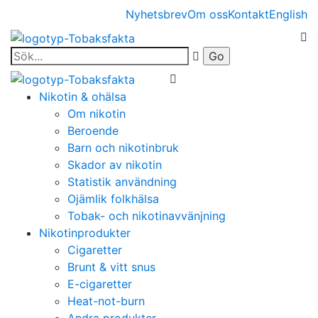
Nyhetsbrev
Om oss
Kontakt
English
Nikotin & ohälsa
Om nikotin
Beroende
Barn och nikotinbruk
Skador av nikotin
Statistik användning
Ojämlik folkhälsa
Tobak- och nikotinavvänjning
Nikotinprodukter
Cigaretter
Brunt & vitt snus
E-cigaretter
Heat-not-burn