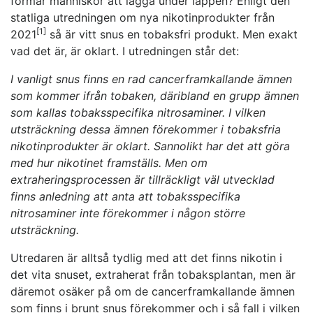
förmår människor att lägga under läppen? Enligt den
statliga utredningen om nya nikotinprodukter från
[1]
2021
så är vitt snus en tobaksfri produkt. Men exakt
vad det är, är oklart. I utredningen står det:
I vanligt snus finns en rad cancerframkallande ämnen
som kommer ifrån tobaken, däribland en grupp ämnen
som kallas tobaksspecifika nitrosaminer. I vilken
utsträckning dessa ämnen förekommer i tobaksfria
nikotinprodukter är oklart. Sannolikt har det att göra
med hur nikotinet framställs. Men om
extraheringsprocessen är tillräckligt väl utvecklad
finns anledning att anta att tobaksspecifika
nitrosaminer inte förekommer i någon större
utsträckning.
Utredaren är alltså tydlig med att det finns nikotin i
det vita snuset, extraherat från tobaksplantan, men är
däremot osäker på om de cancerframkallande ämnen
som finns i brunt snus förekommer och i så fall i vilken