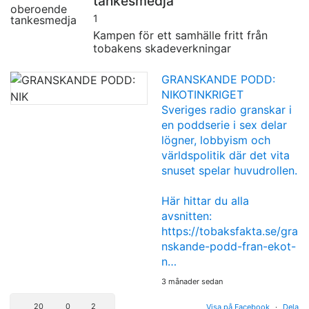
tankesmedja
1
Kampen för ett samhälle fritt från
tobakens skadeverkningar
GRANSKANDE PODD:
NIKOTINKRIGET
Sveriges radio granskar i
en poddserie i sex delar
lögner, lobbyism och
världspolitik där det vita
snuset spelar huvudrollen.
Här hittar du alla
avsnitten:
https://tobaksfakta.se/gra
nskande-podd-fran-ekot-
n…
3 månader sedan
20
0
2
Visa på Facebook
·
Dela