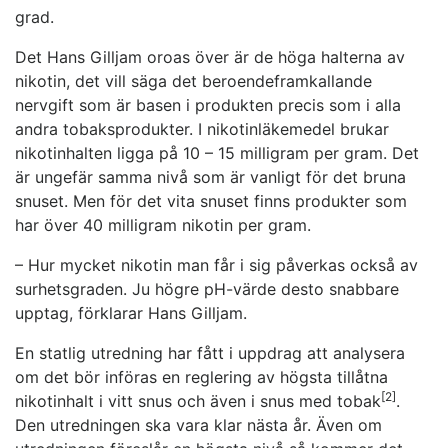
grad.
Det Hans Gilljam oroas över är de höga halterna av
nikotin, det vill säga det beroendeframkallande
nervgift som är basen i produkten precis som i alla
andra tobaksprodukter. I nikotinläkemedel brukar
nikotinhalten ligga på 10 – 15 milligram per gram. Det
är ungefär samma nivå som är vanligt för det bruna
snuset. Men för det vita snuset finns produkter som
har över 40 milligram nikotin per gram.
– Hur mycket nikotin man får i sig påverkas också av
surhetsgraden. Ju högre pH-värde desto snabbare
upptag, förklarar Hans Gilljam.
En statlig utredning har fått i uppdrag att analysera
om det bör införas en reglering av högsta tillåtna
[2]
nikotinhalt i vitt snus och även i snus med tobak
.
Den utredningen ska vara klar nästa år. Även om