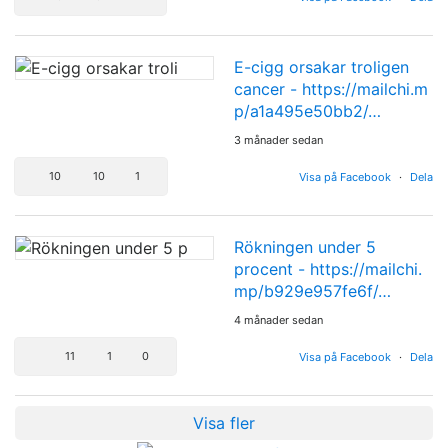
E-cigg orsakar troligen
cancer -
https://mailchi.m
p/a1a495e50bb2/…
3 månader sedan
10
10
1
Visa på Facebook
·
Dela
Rökningen under 5
procent -
https://mailchi.
mp/b929e957fe6f/…
4 månader sedan
11
1
0
Visa på Facebook
·
Dela
Visa fler