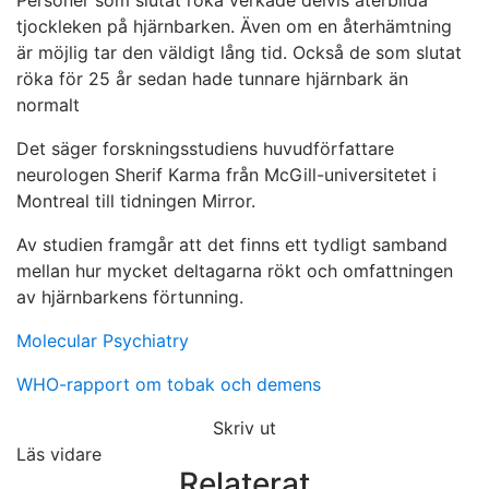
Personer som slutat röka verkade delvis återbilda
tjockleken på hjärnbarken. Även om en återhämtning
är möjlig tar den väldigt lång tid. Också de som slutat
röka för 25 år sedan hade tunnare hjärnbark än
normalt
Det säger forskningsstudiens huvudförfattare
neurologen Sherif Karma från McGill-universitetet i
Montreal till tidningen Mirror.
Av studien framgår att det finns ett tydligt samband
mellan hur mycket deltagarna rökt och omfattningen
av hjärnbarkens förtunning.
Molecular Psychiatry
WHO-rapport om tobak och demens
Skriv ut
Läs vidare
Relaterat