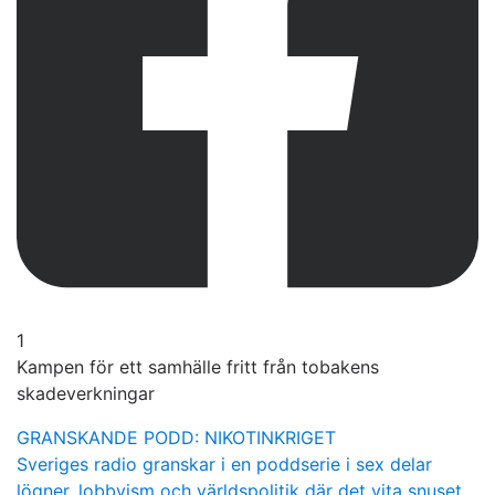
1
Kampen för ett samhälle fritt från tobakens
skadeverkningar
GRANSKANDE PODD: NIKOTINKRIGET
Sveriges radio granskar i en poddserie i sex delar
lögner, lobbyism och världspolitik där det vita snuset