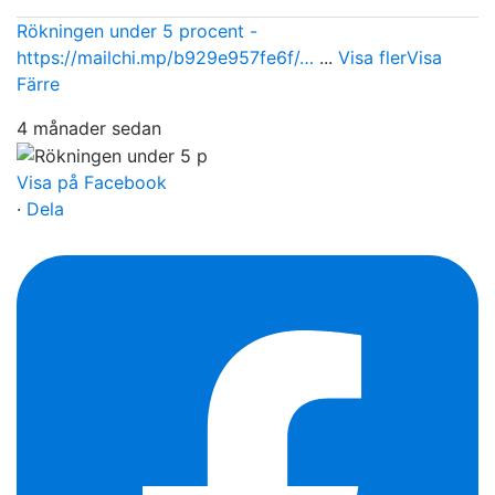
Rökningen under 5 procent -
https://mailchi.mp/b929e957fe6f/…
...
Visa fler
Visa
Färre
4 månader sedan
Visa på Facebook
·
Dela