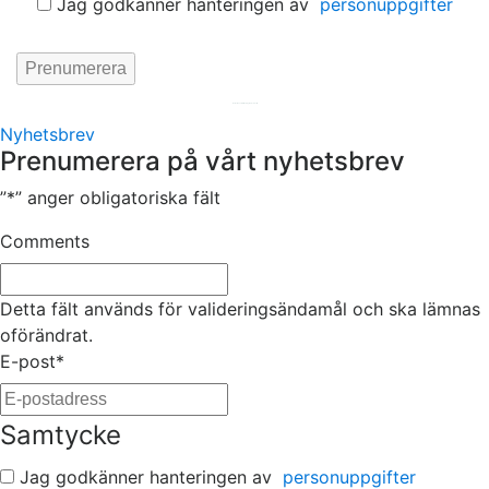
Jag godkänner hanteringen av
personuppgifter
Hemsida av
KA Webbyrå Stockholm
Nyhetsbrev
Prenumerera på vårt nyhetsbrev
”
*
” anger obligatoriska fält
Comments
Detta fält används för valideringsändamål och ska lämnas
oförändrat.
E-post
*
Samtycke
Jag godkänner hanteringen av
personuppgifter