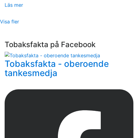
Läs mer
Visa fler
Tobaksfakta på Facebook
Tobaksfakta - oberoende
tankesmedja