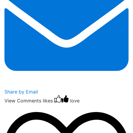
Share by Email
View Comments
likes
love