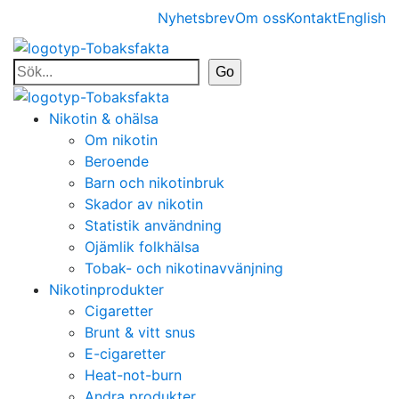
Nyhetsbrev
Om oss
Kontakt
English
Nikotin & ohälsa
Om nikotin
Beroende
Barn och nikotinbruk
Skador av nikotin
Statistik användning
Ojämlik folkhälsa
Tobak- och nikotinavvänjning
Nikotinprodukter
Cigaretter
Brunt & vitt snus
E-cigaretter
Heat-not-burn
Andra produkter