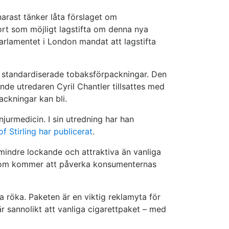
arast tänker låta förslaget om
fort som möjligt lagstifta om denna nya
arlamentet i London mandat att lagstifta
 om standardiserade tobaksförpackningar. Den
nde utredaren Cyril Chantler tillsattes med
ckningar kan bli.
jurmedicin. I sin utredning har han
 Stirling har publicerat
.
 mindre lockande och attraktiva än vanliga
ningom kommer att påverka konsumenternas
ja röka. Paketen är en viktig reklamyta för
är sannolikt att vanliga cigarettpaket – med