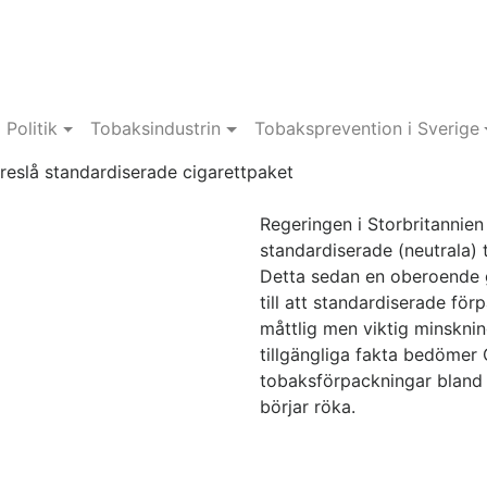
Politik
Tobaksindustrin
Tobaksprevention i Sverige
öreslå standardiserade cigarettpaket
Regeringen i Storbritannien
standardiserade (neutrala) 
Detta sedan en oberoende g
till att standardiserade för
måttlig men viktig minskni
tillgängliga fakta bedömer 
tobaksförpackningar bland a
börjar röka.