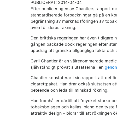
PUBLICERAT: 2014-04-04
Efter publiceringen av Chantlers rapport me
standardiserade förpackningar gå på en kort
begränsning av marknadsföringen av tobak. 
även för deras räkning.
Den brittiska regeringen har även tidigare h
gången backade dock regeringen efter stark 
uppdrag att granska tillgängliga fakta och
Cyril Chantler är en välrenommerade medicin
självständigt prövat slutsatserna i en
genomg
Chantler konstaterar i sin rapport att det 
cigarettpaket. Han drar också slutsatsen a
beteende och leda till minskad rökning.
Han framhåller därtill att ”mycket starka be
tobaksbolagen och kallas ibland den tyste fö
attraktiv design – bidrar till att rökningen ö