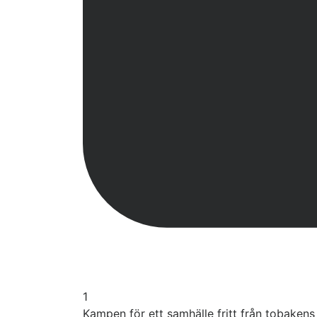
1
Kampen för ett samhälle fritt från tobaken