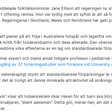
ddelade folkhälsominister Jane Ellison att regeringen nu sn
 offentlig remiss. Hon var tydlig med att syftet är att så 
Regeringarna i Skottland, Wales och Nordirland har gett p
aft planer på att följa i Australiens fotspår och lagstifta
kritik från tobaksindustrin och dess allierade. Den oberoe
 bedöma vilka effekterna av en lag om standardiserade förpa
sk expert och bland annat tidigare professor i pediatrisk n
ång av 37 forskningsstudier som forskare vid University of
är vetenskapligt styrkt att standardiserade förpackningar är
tt det är troligt att denna minskade attraktivitet så små
vis” visar att tobaksreklam ökar risken för att barn ska bör
rsäljaren, ”silent salesman”. Detta gör, menar han, att det 
kar.