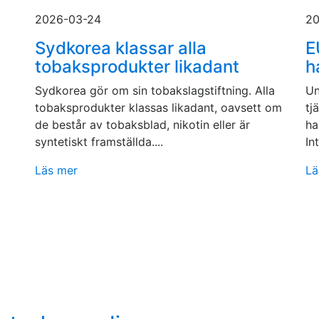
2026-03-24
20
Sydkorea klassar alla
E
tobaksprodukter likadant
h
Sydkorea gör om sin tobakslagstiftning. Alla
Un
tobaksprodukter klassas likadant, oavsett om
tj
de består av tobaksblad, nikotin eller är
ha
syntetiskt framställda....
In
Läs mer
Lä