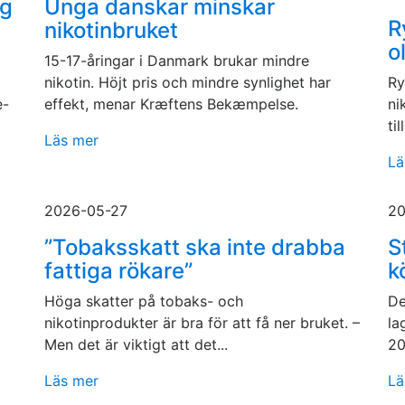
gg
Unga danskar minskar
R
nikotinbruket
o
15-17-åringar i Danmark brukar mindre
nikotin. Höjt pris och mindre synlighet har
Ry
e-
effekt, menar Kræftens Bekæmpelse.
ni
ti
Läs mer
Lä
2026-05-27
20
”Tobaksskatt ska inte drabba
S
fattiga rökare”
k
Höga skatter på tobaks- och
De
nikotinprodukter är bra för att få ner bruket. –
la
Men det är viktigt att det...
20
Läs mer
Lä