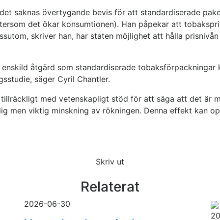
tt det saknas övertygande bevis för att standardiserade pak
ftersom det ökar konsumtionen). Han påpekar att tobakspris
sutom, skriver han, har staten möjlighet att hålla prisniv
t en enskild åtgärd som standardiserade tobaksförpackninga
sstudie, säger Cyril Chantler.
tillräckligt med vetenskapligt stöd för att säga att det är
tlig men viktig minskning av rökningen. Denna effekt kan o
Skriv ut
Relaterat
2026-06-30
20