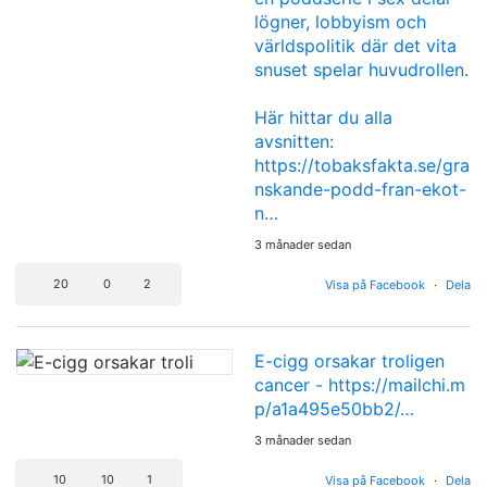
lögner, lobbyism och
världspolitik där det vita
snuset spelar huvudrollen.
Här hittar du alla
avsnitten:
https://tobaksfakta.se/gra
nskande-podd-fran-ekot-
n…
3 månader sedan
20
0
2
Visa på Facebook
·
Dela
E-cigg orsakar troligen
cancer -
https://mailchi.m
p/a1a495e50bb2/…
3 månader sedan
10
10
1
Visa på Facebook
·
Dela