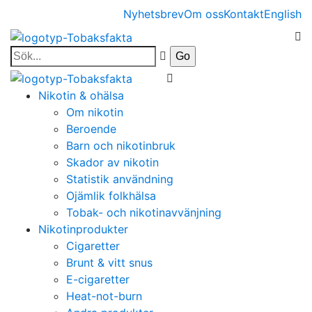
Nyhetsbrev
Om oss
Kontakt
English
Nikotin & ohälsa
Om nikotin
Beroende
Barn och nikotinbruk
Skador av nikotin
Statistik användning
Ojämlik folkhälsa
Tobak- och nikotinavvänjning
Nikotinprodukter
Cigaretter
Brunt & vitt snus
E-cigaretter
Heat-not-burn