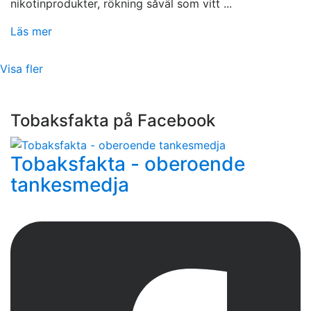
nikotinprodukter, rökning såväl som vitt ...
Läs mer
Visa fler
Tobaksfakta på Facebook
Tobaksfakta - oberoende
tankesmedja