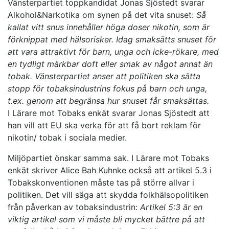
Vänsterpartiet toppkandidat Jonas Sjöstedt svarar
Alkohol&Narkotika om synen på det vita snuset:
Så
kallat vitt snus innehåller höga doser nikotin, som är
förknippat med hälsorisker. Idag smaksätts snuset för
att vara attraktivt för barn, unga och icke-rökare, med
en tydligt märkbar doft eller smak av något annat än
tobak. Vänsterpartiet anser att politiken ska sätta
stopp för tobaksindustrins fokus på barn och unga,
t.ex. genom att begränsa hur snuset får smaksättas.
I Lärare mot Tobaks enkät svarar Jonas Sjöstedt att
han vill att EU ska verka för att få bort reklam för
nikotin/ tobak i sociala medier.
Miljöpartiet önskar samma sak. I Lärare mot Tobaks
enkät skriver Alice Bah Kuhnke också att artikel 5.3 i
Tobakskonventionen måste tas på större allvar i
politiken. Det vill säga att skydda folkhälsopolitiken
från påverkan av tobaksindustrin:
Artikel 5:3 är en
viktig artikel som vi måste bli mycket bättre på att