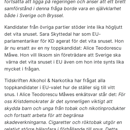
fortsätta att ligga på regeringen och anser att ett brett
samförstånd i denna fråga borde vara en självklarhet
både i Sverige och Bryssel
.
Kandidater från övriga partier stöder inte lika högljutt
det vita snuset. Sara Skyttedal har som EU-
parlamentariker för KD agerat för det vita snuset. Hon
är nu ersatt av en ny toppkandidat: Alice Teodorescu
Måwe. Hon vill liksom sin företrädare att Sverige ska
värna det vita snuset i EU även om hon inte synts lika
mycket i frågan.
Tidskriften Alkohol & Narkotika har frågat alla
toppkandidater i EU-valet hur de ställer sig till vitt
snus. I Alice Teodorescu Måwes enkätsvar står det:
För
oss Kristdemokrater är det synnerligen viktigt att
skydda barn och unga från tobak och nikotinprodukter
och fortsatt arbeta för att begränsa
skadeverkningarna. Cigaretter och röktobak utgör en
relativt större hälsofara i förhållande till snus. Detta