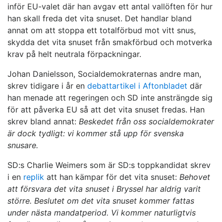
inför EU-valet där han avgav ett antal vallöften för hur
han skall freda det vita snuset. Det handlar bland
annat om att stoppa ett totalförbud mot vitt snus,
skydda det vita snuset från smakförbud och motverka
krav på helt neutrala förpackningar.
Johan Danielsson, Socialdemokraternas andre man,
skrev tidigare i år en
debattartikel i Aftonbladet
där
han menade att regeringen och SD inte ansträngde sig
för att påverka EU så att det vita snuset fredas. Han
skrev bland annat:
Beskedet från oss socialdemokrater
är dock tydligt: vi kommer stå upp för svenska
snusare.
SD:s Charlie Weimers som är SD:s toppkandidat skrev
i en
replik
att han kämpar för det vita snuset:
Behovet
att försvara det vita snuset i Bryssel har aldrig varit
större. Beslutet om det vita snuset kommer fattas
under nästa mandatperiod.
Vi kommer naturligtvis