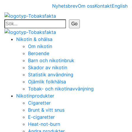
Nyhetsbrev
Om oss
Kontakt
English
Nikotin & ohälsa
Om nikotin
Beroende
Barn och nikotinbruk
Skador av nikotin
Statistik användning
Ojämlik folkhälsa
Tobak- och nikotinavvänjning
Nikotinprodukter
Cigaretter
Brunt & vitt snus
E-cigaretter
Heat-not-burn
Andra produkter