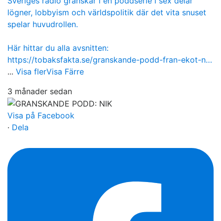
Sveriges radio granskar i en poddserie i sex delar
lögner, lobbyism och världspolitik där det vita snuset
spelar huvudrollen.
Här hittar du alla avsnitten:
https://tobaksfakta.se/granskande-podd-fran-ekot-n…
...
Visa fler
Visa Färre
3 månader sedan
Visa på Facebook
·
Dela