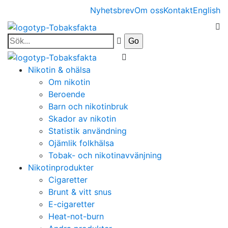
Nyhetsbrev
Om oss
Kontakt
English
Nikotin & ohälsa
Om nikotin
Beroende
Barn och nikotinbruk
Skador av nikotin
Statistik användning
Ojämlik folkhälsa
Tobak- och nikotinavvänjning
Nikotinprodukter
Cigaretter
Brunt & vitt snus
E-cigaretter
Heat-not-burn