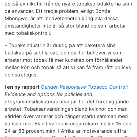
också av nikotin från de nyare tobaksprodukterna som
de använder. Ett tredje problem, enligt Bontle
Mbongwe, är att medvetenheten kring alla dessa
omständigheter inte är så stor bland de som arbetar
med tobakskontroll.
– Tobaksindustrin är duktig på att paketera sina
budskap på subtila sätt och därför behöver vi som
arbetar mot tobak få mer kunskap om förhållandet
mellan kön och tobak så att vi kan få fram rätt policys
och strategier.
I en ny rapport
Gender-Responsive Tobacco Control:
Evidence and options for policies and
programmes
diskuteras utvägar för det förebyggande
arbetet. Tobaksanvändningen bland kvinnor och män
världen över varierar och hänger starkt samman med
könsnormer. Bland världens unga rökare mellan 15 och
24 är 83 procent män. I Afrika är motsvarande siffra