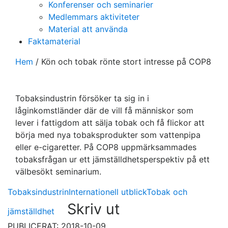
Konferenser och seminarier
Medlemmars aktiviteter
Material att använda
Faktamaterial
Hem
/
Kön och tobak rönte stort intresse på COP8
Tobaksindustrin försöker ta sig in i
låginkomstländer där de vill få människor som
lever i fattigdom att sälja tobak och få flickor att
börja med nya tobaksprodukter som vattenpipa
eller e-cigaretter. På COP8 uppmärksammades
tobaksfrågan ur ett jämställdhetsperspektiv på ett
välbesökt seminarium.
Tobaksindustrin
Internationell utblick
Tobak och
Skriv ut
jämställdhet
PUBLICERAT: 2018-10-09