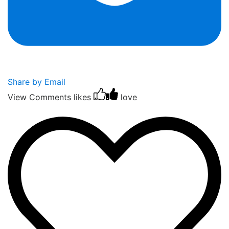
Share by Email
View Comments
likes
love