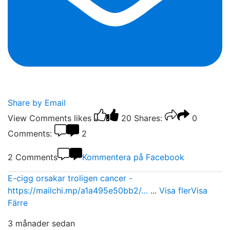
Share by Email
View Comments
likes
20
Shares:
0
Comments:
2
2 Comments
Kommentera på Facebook
E-cigg orsakar troligen cancer -
https://mailchi.mp/a1a495e50bb2/…
...
Visa fler
Visa
Färre
3 månader sedan