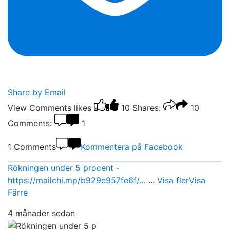
Share by Email
View Comments
likes
10
Shares:
10
Comments:
1
1 Comments
Kommentera på Facebook
Rökningen under 5 procent -
https://mailchi.mp/b929e957fe6f/…
...
Visa fler
Visa
Färre
4 månader sedan