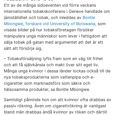
Ett av de många sidoeventen vid förra veckans
internationella tobakskonferens i Geneve handlade om
jämställdhet och tobak, och inleddes av
Bontle
Mbongwe, forskare vid University of Botswana
, som
visade bilder på hur tobaksföretagen försöker
manipulera unga människor som lever i fattigdom att
sälja tobak på gatan med argumentet att det är ett
sätt att försörja sig.
– Tobaksförsäljning lyfts fram som en väg till frihet
och att få självkänsla och makt över sitt eget liv.
Många unga kvinnor i dessa länder lockas också till de
nya tobaksprodukterna som vattenpipa och e-
cigaretter som marknadsförs som säkra och
hälsosamma produkter, sa Bontle Mbongwe.
Samtidigt påminde hon om att kvinnor ofta drabbas av
passiv rökning. Även om cigarettrökning är vanligast
bland män drabbas ändå kvinnor av röken och därtill