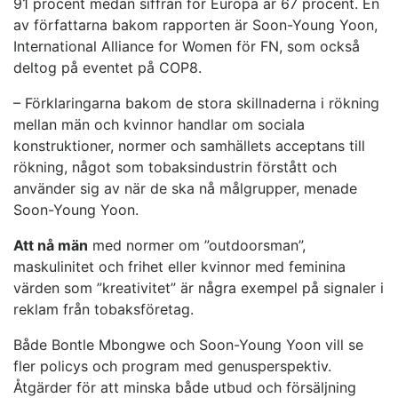
91 procent medan siffran för Europa är 67 procent. En
av författarna bakom rapporten är Soon-Young Yoon,
International Alliance for Women för FN, som också
deltog på eventet på COP8.
– Förklaringarna bakom de stora skillnaderna i rökning
mellan män och kvinnor handlar om sociala
konstruktioner, normer och samhällets acceptans till
rökning, något som tobaksindustrin förstått och
använder sig av när de ska nå målgrupper, menade
Soon-Young Yoon.
Att nå män
med normer om ”outdoorsman”,
maskulinitet och frihet eller kvinnor med feminina
värden som ”kreativitet” är några exempel på signaler i
reklam från tobaksföretag.
Både Bontle Mbongwe och Soon-Young Yoon vill se
fler policys och program med genusperspektiv.
Åtgärder för att minska både utbud och försäljning