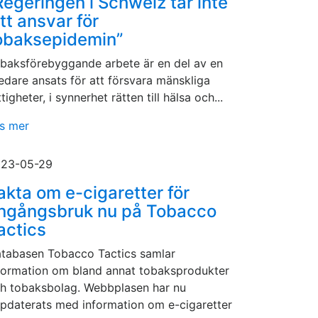
Regeringen i Schweiz tar inte
itt ansvar för
obaksepidemin”
baksförebyggande arbete är en del av en
edare ansats för att försvara mänskliga
ttigheter, i synnerhet rätten till hälsa och...
s mer
23-05-29
akta om e-cigaretter för
ngångsbruk nu på Tobacco
actics
tabasen Tobacco Tactics samlar
formation om bland annat tobaksprodukter
h tobaksbolag. Webbplasen har nu
pdaterats med information om e-cigaretter