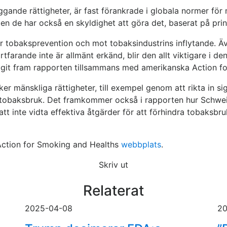
äggande rättigheter, är fast förankrade i globala normer för 
en de har också en skyldighet att göra det, baserat på prin
r tobaksprevention och mot tobaksindustrins inflytande. Ä
farande inte är allmänt erkänd, blir den allt viktigare i de
agit fram rapporten tillsammans med amerikanska Action for
er mänskliga rättigheter, till exempel genom att rikta in s
ga tobaksbruk. Det framkommer också i rapporten hur Schwe
 inte vidta effektiva åtgärder för att förhindra tobaksbru
 Action for Smoking and Healths
webbplats
.
Skriv ut
Relaterat
2025-04-08
20