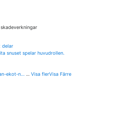
s skadeverkningar
 delar
ita snuset spelar huvudrollen.
ran-ekot-n…
...
Visa fler
Visa Färre