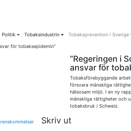
Politik
Tobaksindustrin
Tobaksprevention i Sverige
ansvar för tobaksepidemin”
”Regeringen i Sc
ansvar för tob
Tobaksförebyggande arbete 
försvara mänskliga rättighet
hälsosam miljö. I en ny rap
mänskliga rättigheter och u
tobaksbruk i Schweiz.
Skriv ut
erenskommelser