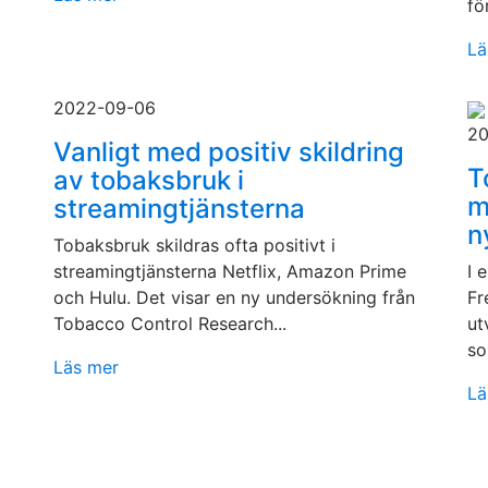
för
Lä
2022-09-06
20
Vanligt med positiv skildring
T
av tobaksbruk i
m
streamingtjänsterna
n
Tobaksbruk skildras ofta positivt i
streamingtjänsterna Netflix, Amazon Prime
I 
och Hulu. Det visar en ny undersökning från
Fr
Tobacco Control Research...
ut
so
Läs mer
Lä