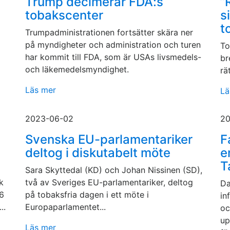
Trump decimerar FDA:s
”
tobakscenter
s
t
Trumpadministrationen fortsätter skära ner
på myndigheter och administration och turen
To
har kommit till FDA, som är USAs livsmedels-
br
och läkemedelsmyndighet.
rä
Läs mer
Lä
2023-06-02
20
Svenska EU-parlamentariker
F
deltog i diskutabelt möte
e
T
Sara Skyttedal (KD) och Johan Nissinen (SD),
k
två av Sveriges EU-parlamentariker, deltog
Da
36
på tobaksfria dagen i ett möte i
in
..
Europaparlamentet...
oc
up
Läs mer