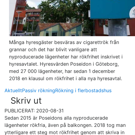
Många hyresgäster besväras av cigarettrök från
grannar och det har blivit vanligare att
nyproducerade lägenheter har rökfrihet inskrivet i
hyresavtalet. Hyresvärden Poseidon i Göteborg,
med 27 000 lägenheter, har sedan 1 december
2018 en klausul om rökfrihet i alla nya hyresavtal.
Aktuellt
Passiv rökning
Rökning i flerbostadshus
Skriv ut
PUBLICERAT: 2020-08-31
Sedan 2015 är Poseidons alla nyproducerade
lägenheter rökfria, även på balkongen. 2018 tog man
ytterligare ett steg mot rökfrihet genom att skriva in