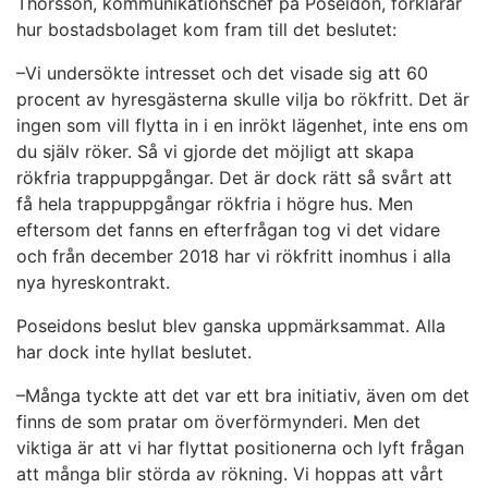
Thorsson, kommunikationschef på Poseidon, förklarar
hur bostadsbolaget kom fram till det beslutet:
–Vi undersökte intresset och det visade sig att 60
procent av hyresgästerna skulle vilja bo rökfritt. Det är
ingen som vill flytta in i en inrökt lägenhet, inte ens om
du själv röker. Så vi gjorde det möjligt att skapa
rökfria trappuppgångar. Det är dock rätt så svårt att
få hela trappuppgångar rökfria i högre hus. Men
eftersom det fanns en efterfrågan tog vi det vidare
och från december 2018 har vi rökfritt inomhus i alla
nya hyreskontrakt.
Poseidons beslut blev ganska uppmärksammat. Alla
har dock inte hyllat beslutet.
–Många tyckte att det var ett bra initiativ, även om det
finns de som pratar om överförmynderi. Men det
viktiga är att vi har flyttat positionerna och lyft frågan
att många blir störda av rökning. Vi hoppas att vårt