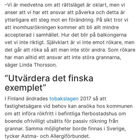
–Vi är medvetna om att rättsläget är oklart, men vi
anser att vi har ett ansvar att påverka och detta är
ytterligare ett steg mot en förändring. På sikt tror vi
att inomhusrökningen kommer att bli allt mindre
accepterad i samhället. Hur det blir på balkongerna
vet vi inte riktigt. Självklart är vi inte emot rökare, men
det går att röka så att man inte stör andra. Som rökare
har man alltid ett ansvar att inte störa grannarna,
säger Linda Thorsson.
”Utvärdera det finska
exemplet”
I Finland ändrades
tobakslagen
2017 så att
fastighetsägare vid behov kan ansöka hos kommunen
om att införa rökfritt i befintliga flerbostadshus om
boende ofrivilligt utsätts för passiv rökning från
grannar. Samma möjligheter borde finnas i Sverige,
tycker Astma- och Allergiförbundet.