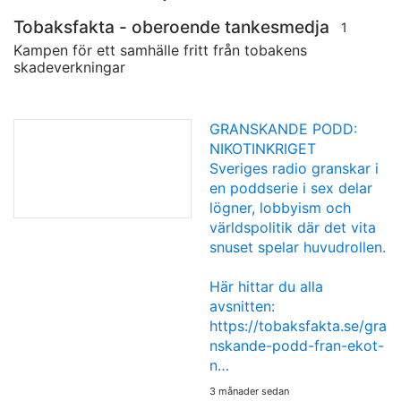
Tobaksfakta - oberoende tankesmedja
1
Kampen för ett samhälle fritt från tobakens
skadeverkningar
GRANSKANDE PODD:
NIKOTINKRIGET
Sveriges radio granskar i
en poddserie i sex delar
lögner, lobbyism och
världspolitik där det vita
snuset spelar huvudrollen.
Här hittar du alla
avsnitten:
https://tobaksfakta.se/gra
nskande-podd-fran-ekot-
n…
3 månader sedan