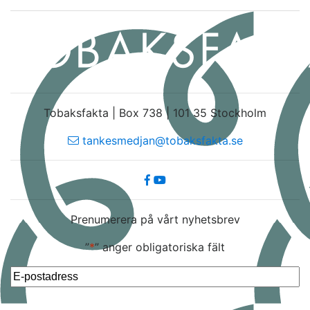
Tobaksfakta | Box 738 | 101 35 Stockholm
tankesmedjan@tobaksfakta.se
Prenumerera på vårt nyhetsbrev
”
*
” anger obligatoriska fält
E-
post
*