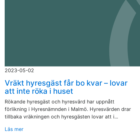
2023-05-02
Vräkt hyresgäst får bo kvar – lovar
att inte röka i huset
Rökande hyresgäst och hyresvärd har uppnått
förlikning i Hyresnämnden i Malmö. Hyresvärden drar
tillbaka vräkningen och hyresgästen lovar att i...
Läs mer