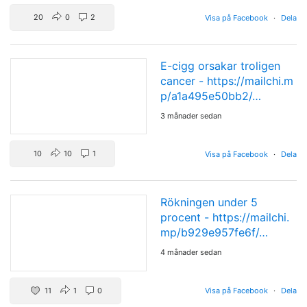
20
0
2
Visa på Facebook
·
Dela
E-cigg orsakar troligen
cancer -
https://mailchi.m
p/a1a495e50bb2/…
3 månader sedan
10
10
1
Visa på Facebook
·
Dela
Rökningen under 5
procent -
https://mailchi.
mp/b929e957fe6f/…
4 månader sedan
11
1
0
Visa på Facebook
·
Dela