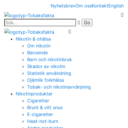
Nyhetsbrev
Om oss
Kontakt
English
Nikotin & ohälsa
Om nikotin
Beroende
Barn och nikotinbruk
Skador av nikotin
Statistik användning
Ojämlik folkhälsa
Tobak- och nikotinavvänjning
Nikotinprodukter
Cigaretter
Brunt & vitt snus
E-cigaretter
Heat-not-burn