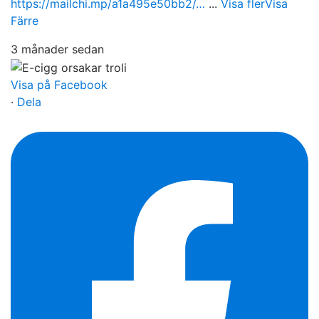
https://mailchi.mp/a1a495e50bb2/…
...
Visa fler
Visa
Färre
3 månader sedan
Visa på Facebook
·
Dela