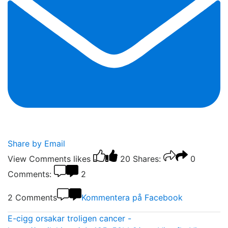
Share by Email
View Comments
likes
20
Shares:
0
Comments:
2
2 Comments
Kommentera på Facebook
E-cigg orsakar troligen cancer -