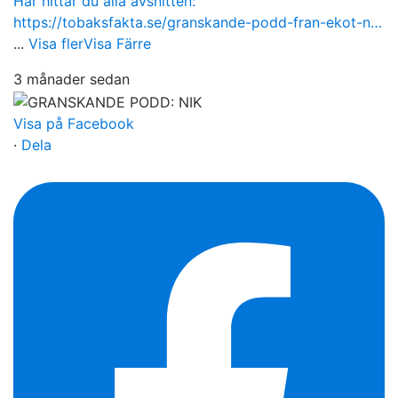
Här hittar du alla avsnitten:
https://tobaksfakta.se/granskande-podd-fran-ekot-n…
...
Visa fler
Visa Färre
3 månader sedan
Visa på Facebook
·
Dela