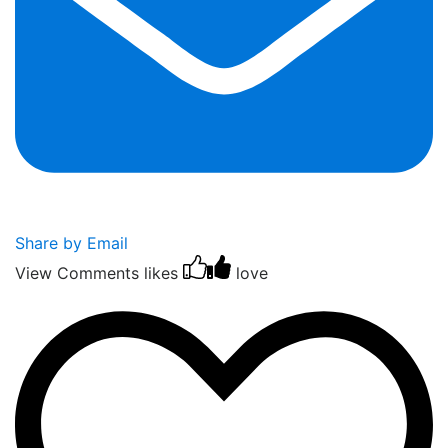
Share by Email
View Comments
likes
love