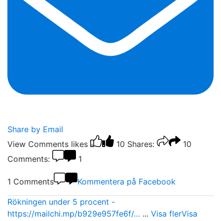
Share by Email
View Comments
likes
10
Shares:
10
Comments:
1
1 Comments
Kommentera på Facebook
Rökningen under 5 procent -
https://mailchi.mp/b929e957fe6f/…
...
Visa fler
Visa