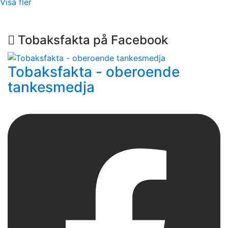
Visa fler
Tobaksfakta på Facebook
Tobaksfakta - oberoende
tankesmedja