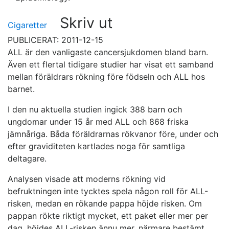
Skriv ut
Cigaretter
PUBLICERAT: 2011-12-15
ALL är den vanligaste cancersjukdomen bland barn.
Även ett flertal tidigare studier har visat ett samband
mellan föräldrars rökning före födseln och ALL hos
barnet.
I den nu aktuella studien ingick 388 barn och
ungdomar under 15 år med ALL och 868 friska
jämnåriga. Båda föräldrarnas rökvanor före, under och
efter graviditeten kartlades noga för samtliga
deltagare.
Analysen visade att moderns rökning vid
befruktningen inte tycktes spela någon roll för ALL-
risken, medan en rökande pappa höjde risken. Om
pappan rökte riktigt mycket, ett paket eller mer per
dag, höjdes ALL-risken ännu mer, närmare bestämt