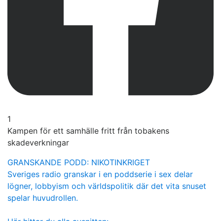
1
Kampen för ett samhälle fritt från tobakens
skadeverkningar
GRANSKANDE PODD: NIKOTINKRIGET
Sveriges radio granskar i en poddserie i sex delar
lögner, lobbyism och världspolitik där det vita snuset
spelar huvudrollen.