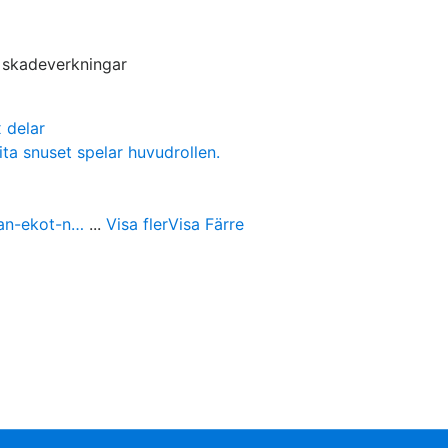
s skadeverkningar
 delar
ita snuset spelar huvudrollen.
ran-ekot-n…
...
Visa fler
Visa Färre