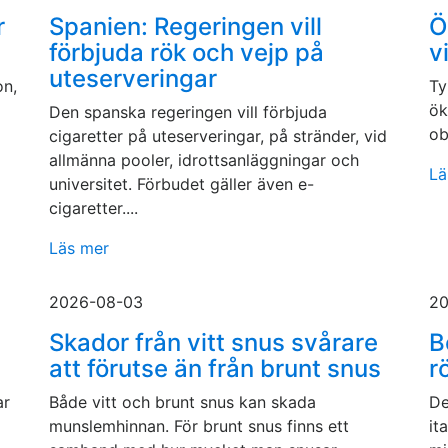
r
Spanien: Regeringen vill
Ö
förbjuda rök och vejp på
v
uteserveringar
on,
Ty
ök
Den spanska regeringen vill förbjuda
ob
cigaretter på uteserveringar, på stränder, vid
allmänna pooler, idrottsanläggningar och
Lä
universitet. Förbudet gäller även e-
cigaretter....
Läs mer
2026-08-03
20
Skador från vitt snus svårare
B
att förutse än från brunt snus
r
ar
Både vitt och brunt snus kan skada
De
munslemhinnan. För brunt snus finns ett
it