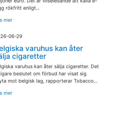
ljoner euro. Det är vilseledande att kalla e-
gg rökfritt enligt...
s mer
26-06-29
elgiska varuhus kan åter
älja cigaretter
lgiska varuhus kan åter sälja cigaretter. Det
digare beslutet om förbud har visat sig
yta mot belgisk lag, rapporterar Tobacco...
s mer