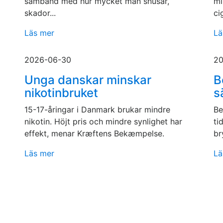
samband med hur mycket man snusar,
mi
skador...
ci
Läs mer
Lä
2026-06-30
20
Unga danskar minskar
B
nikotinbruket
s
15-17-åringar i Danmark brukar mindre
Be
nikotin. Höjt pris och mindre synlighet har
ti
effekt, menar Kræftens Bekæmpelse.
br
Läs mer
Lä