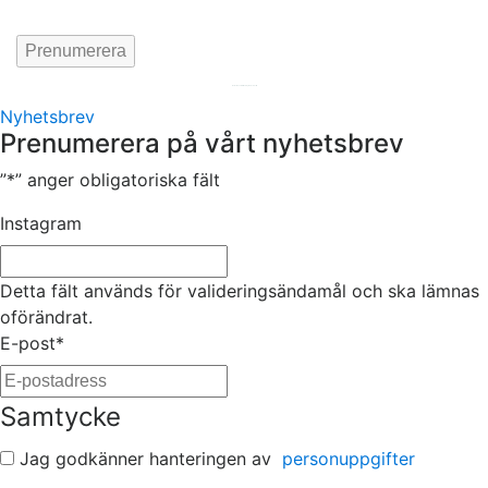
Hemsida av
KA Webbyrå Stockholm
Nyhetsbrev
Prenumerera på vårt nyhetsbrev
”
*
” anger obligatoriska fält
Instagram
Detta fält används för valideringsändamål och ska lämnas
oförändrat.
E-post
*
Samtycke
Jag godkänner hanteringen av
personuppgifter