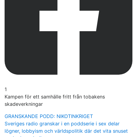
1
Kampen för ett samhälle fritt från tobakens
skadeverkningar
GRANSKANDE PODD: NIKOTINKRIGET
Sveriges radio granskar i en poddserie i sex delar
lögner, lobbyism och världspolitik där det vita snuset