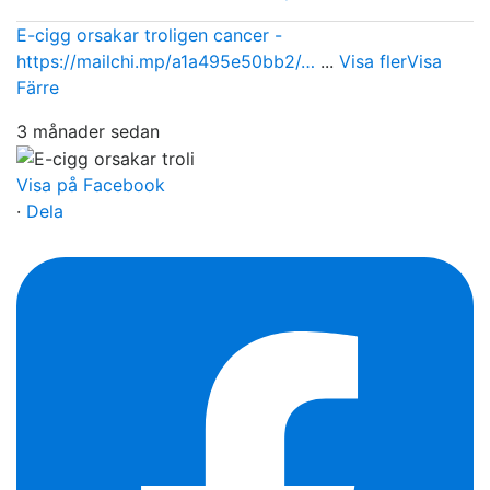
E-cigg orsakar troligen cancer -
https://mailchi.mp/a1a495e50bb2/…
...
Visa fler
Visa
Färre
3 månader sedan
Visa på Facebook
·
Dela