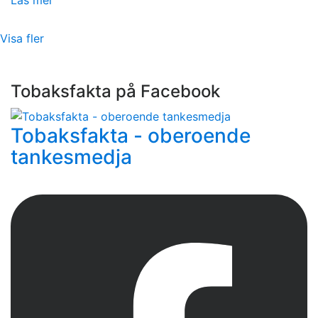
Läs mer
Visa fler
Tobaksfakta på Facebook
Tobaksfakta - oberoende
tankesmedja