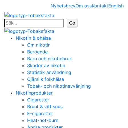
Nyhetsbrev
Om oss
Kontakt
English
Nikotin & ohälsa
Om nikotin
Beroende
Barn och nikotinbruk
Skador av nikotin
Statistik användning
Ojämlik folkhälsa
Tobak- och nikotinavvänjning
Nikotinprodukter
Cigaretter
Brunt & vitt snus
E-cigaretter
Heat-not-burn
Andra produkter