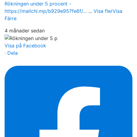
Rökningen under 5 procent -
https://mailchi.mp/b929e957fe6f/…
...
Visa fler
Visa
Färre
4 månader sedan
Visa på Facebook
·
Dela