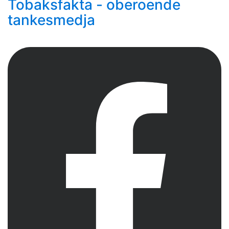
Tobaksfakta - oberoende
tankesmedja