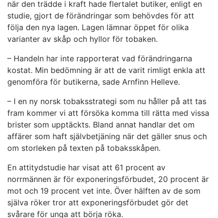
när den trädde i kraft hade flertalet butiker, enligt en
studie, gjort de förändringar som behövdes för att
följa den nya lagen. Lagen lämnar öppet för olika
varianter av skåp och hyllor för tobaken.
– Handeln har inte rapporterat vad förändringarna
kostat. Min bedömning är att de varit rimligt enkla att
genomföra för butikerna, sade Arnfinn Helleve.
– I en ny norsk tobaksstrategi som nu håller på att tas
fram kommer vi att försöka komma till rätta med vissa
brister som upptäckts. Bland annat handlar det om
affärer som haft självbetjäning när det gäller snus och
om storleken på texten på tobaksskåpen.
En attitydstudie har visat att 61 procent av
norrmännen är för exponeringsförbudet, 20 procent är
mot och 19 procent vet inte. Över hälften av de som
själva röker tror att exponeringsförbudet gör det
svårare för unga att börja röka.