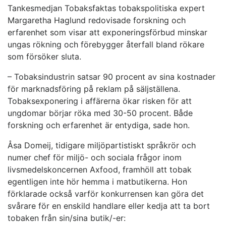
Tankesmedjan Tobaksfaktas tobakspolitiska expert
Margaretha Haglund redovisade forskning och
erfarenhet som visar att exponeringsförbud minskar
ungas rökning och förebygger återfall bland rökare
som försöker sluta.
– Tobaksindustrin satsar 90 procent av sina kostnader
för marknadsföring på reklam på säljställena.
Tobaksexponering i affärerna ökar risken för att
ungdomar börjar röka med 30-50 procent. Både
forskning och erfarenhet är entydiga, sade hon.
Åsa Domeij, tidigare miljöpartistiskt språkrör och
numer chef för miljö- och sociala frågor inom
livsmedelskoncernen Axfood, framhöll att tobak
egentligen inte hör hemma i matbutikerna. Hon
förklarade också varför konkurrensen kan göra det
svårare för en enskild handlare eller kedja att ta bort
tobaken från sin/sina butik/-er: