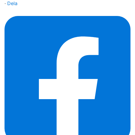
·
Dela