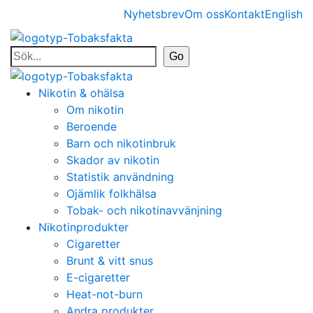
Nyhetsbrev
Om oss
Kontakt
English
Nikotin & ohälsa
Om nikotin
Beroende
Barn och nikotinbruk
Skador av nikotin
Statistik användning
Ojämlik folkhälsa
Tobak- och nikotinavvänjning
Nikotinprodukter
Cigaretter
Brunt & vitt snus
E-cigaretter
Heat-not-burn
Andra produkter