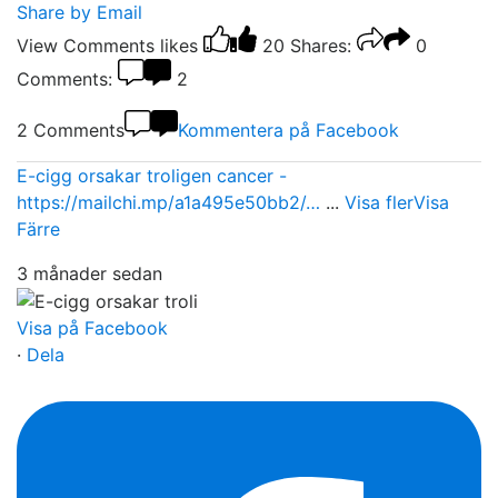
Share by Email
View Comments
likes
20
Shares:
0
Comments:
2
2 Comments
Kommentera på Facebook
E-cigg orsakar troligen cancer -
https://mailchi.mp/a1a495e50bb2/…
...
Visa fler
Visa
Färre
3 månader sedan
Visa på Facebook
·
Dela