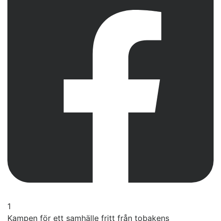
1
Kampen för ett samhälle fritt från tobakens