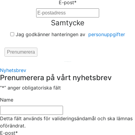
E-post
*
Samtycke
Jag godkänner hanteringen av
personuppgifter
Hemsida av
KA Webbyrå Stockholm
Nyhetsbrev
Prenumerera på vårt nyhetsbrev
”
*
” anger obligatoriska fält
Name
Detta fält används för valideringsändamål och ska lämnas
oförändrat.
E-post
*