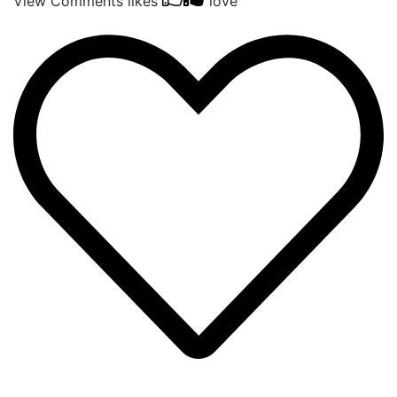
View Comments
likes
love