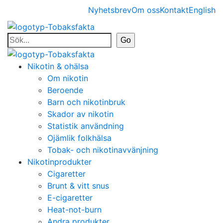
Nyhetsbrev
Om oss
Kontakt
English
Nikotin & ohälsa
Om nikotin
Beroende
Barn och nikotinbruk
Skador av nikotin
Statistik användning
Ojämlik folkhälsa
Tobak- och nikotinavvänjning
Nikotinprodukter
Cigaretter
Brunt & vitt snus
E-cigaretter
Heat-not-burn
Andra produkter