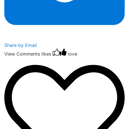
Share by Email
View Comments
likes
love