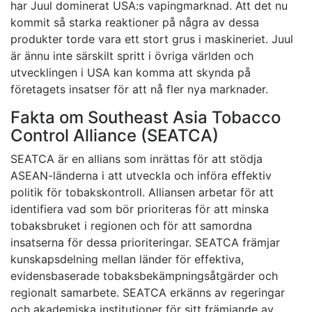
har Juul dominerat USA:s vapingmarknad. Att det nu
kommit så starka reaktioner på några av dessa
produkter torde vara ett stort grus i maskineriet. Juul
är ännu inte särskilt spritt i övriga världen och
utvecklingen i USA kan komma att skynda på
företagets insatser för att nå fler nya marknader.
Fakta om Southeast Asia Tobacco
Control Alliance (SEATCA)
SEATCA är en allians som inrättas för att stödja
ASEAN-länderna i att utveckla och införa effektiv
politik för tobakskontroll. Alliansen arbetar för att
identifiera vad som bör prioriteras för att minska
tobaksbruket i regionen och för att samordna
insatserna för dessa prioriteringar. SEATCA främjar
kunskapsdelning mellan länder för effektiva,
evidensbaserade tobaksbekämpningsåtgärder och
regionalt samarbete. SEATCA erkänns av regeringar
och akademiska institutioner för sitt främjande av