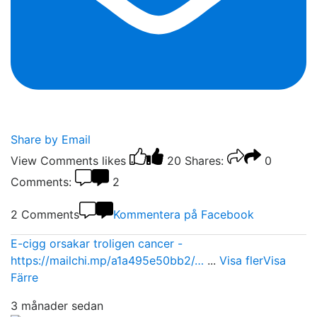
Share by Email
View Comments
likes
20
Shares:
0
Comments:
2
2 Comments
Kommentera på Facebook
E-cigg orsakar troligen cancer -
https://mailchi.mp/a1a495e50bb2/…
...
Visa fler
Visa
Färre
3 månader sedan