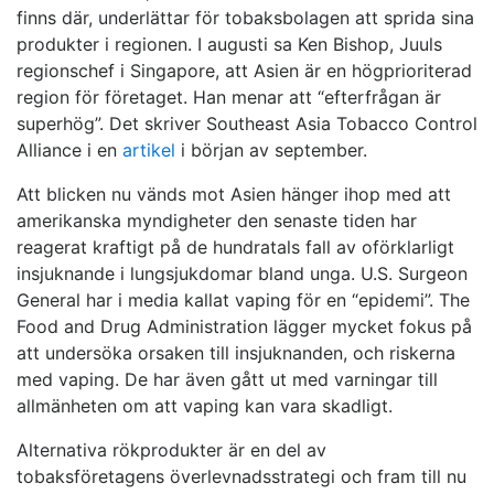
finns där, underlättar för tobaksbolagen att sprida sina
produkter i regionen. I augusti sa Ken Bishop, Juuls
regionschef i Singapore, att Asien är en högprioriterad
region för företaget. Han menar att “efterfrågan är
superhög”. Det skriver Southeast Asia Tobacco Control
Alliance i en
artikel
i början av september.
Att blicken nu vänds mot Asien hänger ihop med att
amerikanska myndigheter den senaste tiden har
reagerat kraftigt på de hundratals fall av oförklarligt
insjuknande i lungsjukdomar bland unga. U.S. Surgeon
General har i media kallat vaping för en “epidemi”. The
Food and Drug Administration lägger mycket fokus på
att undersöka orsaken till insjuknanden, och riskerna
med vaping. De har även gått ut med varningar till
allmänheten om att vaping kan vara skadligt.
Alternativa rökprodukter är en del av
tobaksföretagens överlevnadsstrategi och fram till nu