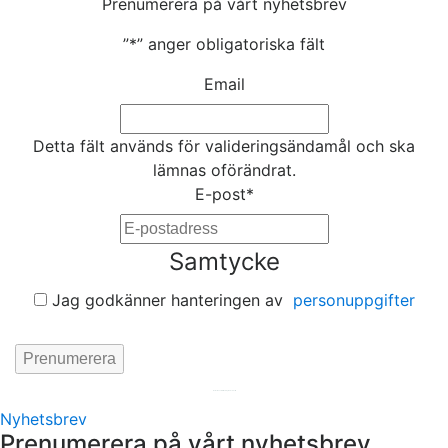
Prenumerera på vårt nyhetsbrev
”
*
” anger obligatoriska fält
Email
Detta fält används för valideringsändamål och ska
lämnas oförändrat.
E-post
*
Samtycke
Jag godkänner hanteringen av
personuppgifter
Hemsida av
KA Webbyrå Stockholm
Nyhetsbrev
Prenumerera på vårt nyhetsbrev