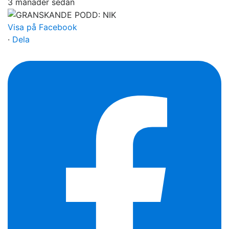
3 månader sedan
Visa på Facebook
·
Dela