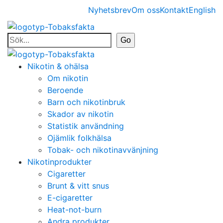
Nyhetsbrev
Om oss
Kontakt
English
Nikotin & ohälsa
Om nikotin
Beroende
Barn och nikotinbruk
Skador av nikotin
Statistik användning
Ojämlik folkhälsa
Tobak- och nikotinavvänjning
Nikotinprodukter
Cigaretter
Brunt & vitt snus
E-cigaretter
Heat-not-burn
Andra produkter