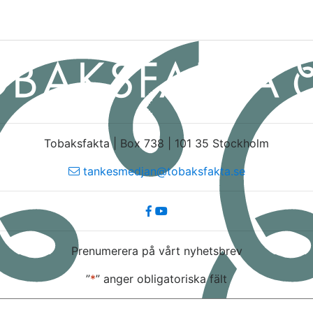
Tobaksfakta | Box 738 | 101 35 Stockholm
tankesmedjan@tobaksfakta.se
Prenumerera på vårt nyhetsbrev
”
*
” anger obligatoriska fält
E-