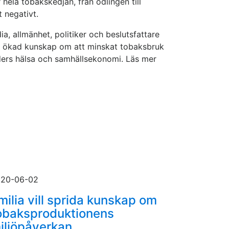
hela tobakskedjan, från odlingen till
t negativt.
dia, allmänhet, politiker och beslutsfattare
 får ökad kunskap om att minskat tobaksbruk
iders hälsa och samhällsekonomi. Läs mer
20-06-02
milia vill sprida kunskap om
obaksproduktionens
iljöpåverkan