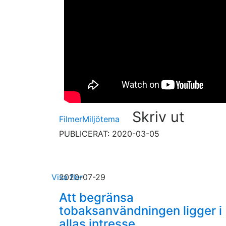
Skriv ut
Filmer
Miljötema
PUBLICERAT: 2020-03-05
Visa fler
2020-07-29
Att begränsa
tobaksanvändningen ligger i
allas intresse