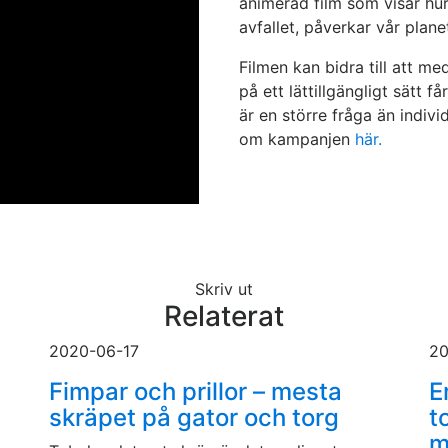
animerad film som visar hur 
avfallet, påverkar vår plane
Filmen kan bidra till att me
på ett lättillgängligt sätt
är en större fråga än indiv
om kampanjen
här.
Skriv ut
Relaterat
2020-06-17
20
Fimpar och prillor – mesta
E
skräpet på gator och torg
t
m