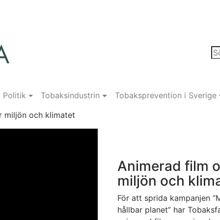
Politik
Tobaksindustrin
Tobaksprevention i Sverige
 miljön och klimatet
Animerad film 
miljön och klim
För att sprida kampanjen ”
hållbar planet” har Tobaks