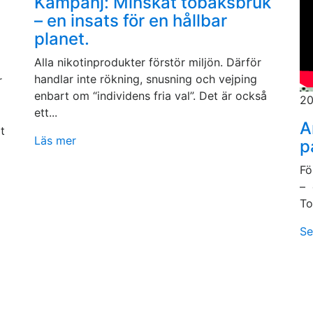
Kampanj: Minskat tobaksbruk
– en insats för en hållbar
planet.
Alla nikotinprodukter förstör miljön. Därför
handlar inte rökning, snusning och vejping
r
enbart om “individens fria val”. Det är också
20
ett...
A
t
Läs mer
p
Fö
– 
To
Se