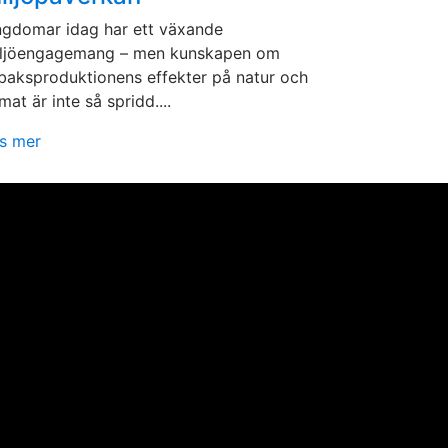
gdomar idag har ett växande
ljöengagemang – men kunskapen om
baksproduktionens effekter på natur och
imat är inte så spridd....
s mer