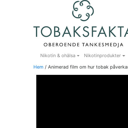
Nikotin & ohälsa
Nikotinprodukter
Hem
/
Animerad film om hur tobak påverkar