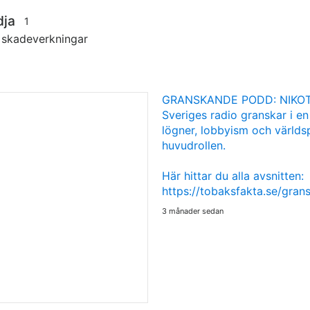
dja
1
s skadeverkningar
GRANSKANDE PODD: NIKOT
Sveriges radio granskar i en
lögner, lobbyism och världsp
huvudrollen.
Här hittar du alla avsnitten:
https://tobaksfakta.se/gra
3 månader sedan