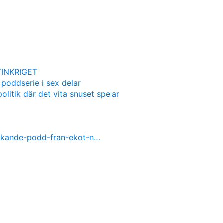
INKRIGET
 poddserie i sex delar
olitik där det vita snuset spelar
nskande-podd-fran-ekot-n…