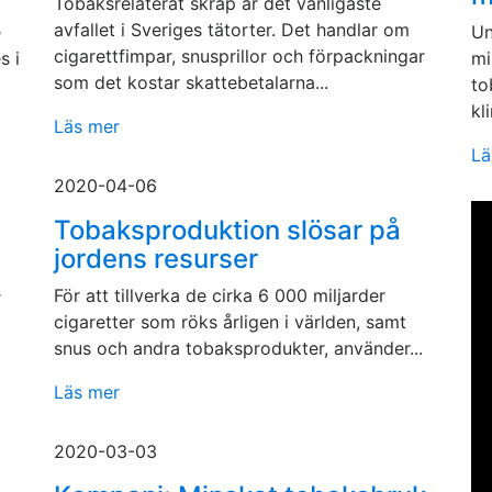
Tobaksrelaterat skräp är det vanligaste
avfallet i Sveriges tätorter. Det handlar om
e
Un
cigarettfimpar, snusprillor och förpackningar
s i
mi
som det kostar skattebetalarna...
to
kl
Läs mer
Lä
2020-04-06
Tobaksproduktion slösar på
jordens resurser
För att tillverka de cirka 6 000 miljarder
r
cigaretter som röks årligen i världen, samt
snus och andra tobaksprodukter, använder...
Läs mer
2020-03-03