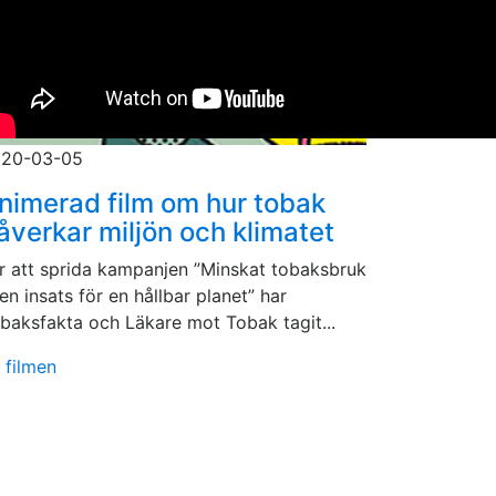
20-03-05
nimerad film om hur tobak
åverkar miljön och klimatet
r att sprida kampanjen ”Minskat tobaksbruk
en insats för en hållbar planet” har
baksfakta och Läkare mot Tobak tagit...
 filmen