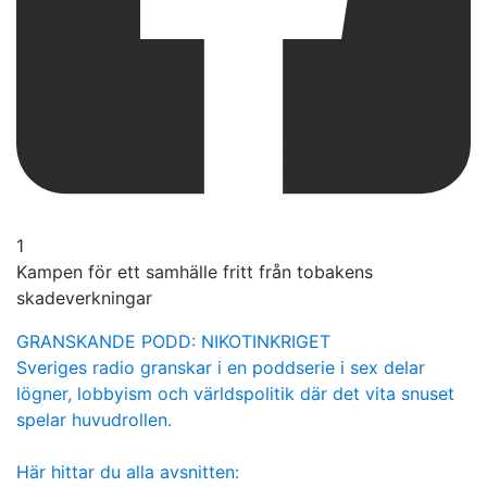
1
Kampen för ett samhälle fritt från tobakens
skadeverkningar
GRANSKANDE PODD: NIKOTINKRIGET
Sveriges radio granskar i en poddserie i sex delar
lögner, lobbyism och världspolitik där det vita snuset
spelar huvudrollen.
Här hittar du alla avsnitten: