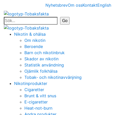
Nyhetsbrev
Om oss
Kontakt
English
Nikotin & ohälsa
Om nikotin
Beroende
Barn och nikotinbruk
Skador av nikotin
Statistik användning
Ojämlik folkhälsa
Tobak- och nikotinavvänjning
Nikotinprodukter
Cigaretter
Brunt & vitt snus
E-cigaretter
Heat-not-burn
Andra produkter