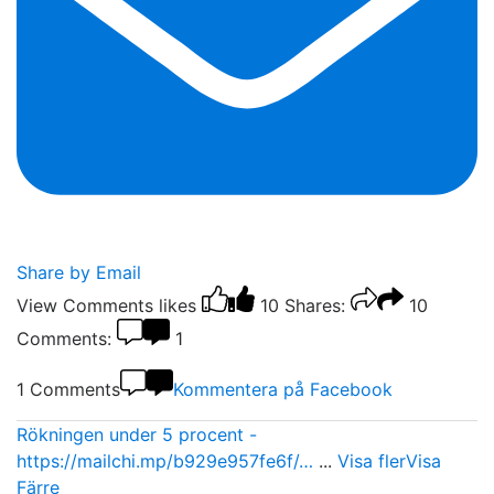
Share by Email
View Comments
likes
10
Shares:
10
Comments:
1
1 Comments
Kommentera på Facebook
Rökningen under 5 procent -
https://mailchi.mp/b929e957fe6f/…
...
Visa fler
Visa
Färre