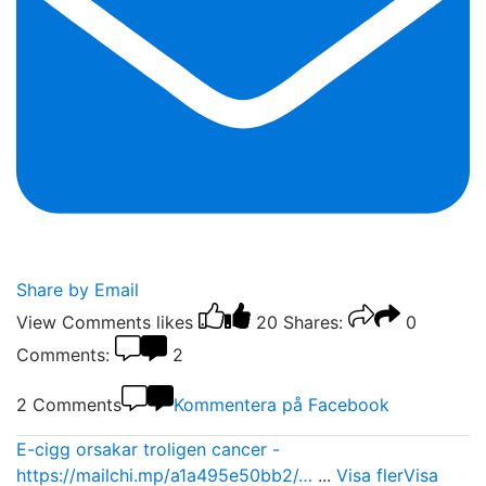
Share by Email
View Comments
likes
20
Shares:
0
Comments:
2
2 Comments
Kommentera på Facebook
E-cigg orsakar troligen cancer -
https://mailchi.mp/a1a495e50bb2/…
...
Visa fler
Visa