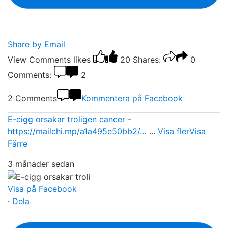
Share by Email
View Comments
likes
20
Shares:
0
Comments:
2
2 Comments
Kommentera på Facebook
E-cigg orsakar troligen cancer -
https://mailchi.mp/a1a495e50bb2/…
...
Visa fler
Visa
Färre
3 månader sedan
Visa på Facebook
·
Dela