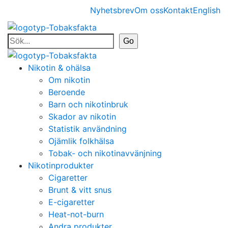
Nyhetsbrev
Om oss
Kontakt
English
Nikotin & ohälsa
Om nikotin
Beroende
Barn och nikotinbruk
Skador av nikotin
Statistik användning
Ojämlik folkhälsa
Tobak- och nikotinavvänjning
Nikotinprodukter
Cigaretter
Brunt & vitt snus
E-cigaretter
Heat-not-burn
Andra produkter