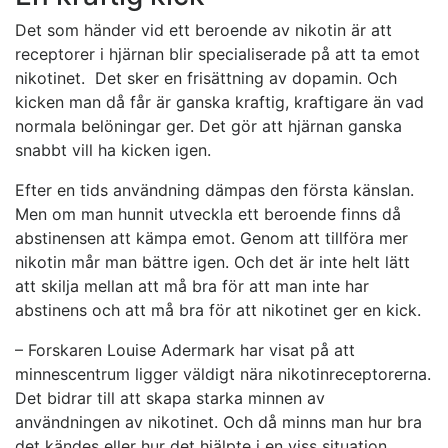
Det som händer vid ett beroende av nikotin är att
receptorer i hjärnan blir specialiserade på att ta emot
nikotinet. Det sker en frisättning av dopamin. Och
kicken man då får är ganska kraftig, kraftigare än vad
normala belöningar ger. Det gör att hjärnan ganska
snabbt vill ha kicken igen.
Efter en tids användning dämpas den första känslan.
Men om man hunnit utveckla ett beroende finns då
abstinensen att kämpa emot. Genom att tillföra mer
nikotin mår man bättre igen. Och det är inte helt lätt
att skilja mellan att må bra för att man inte har
abstinens och att må bra för att nikotinet ger en kick.
– Forskaren Louise Adermark har visat på att
minnescentrum ligger väldigt nära nikotinreceptorerna.
Det bidrar till att skapa starka minnen av
användningen av nikotinet. Och då minns man hur bra
det kändes eller hur det hjälpte i en viss situation.