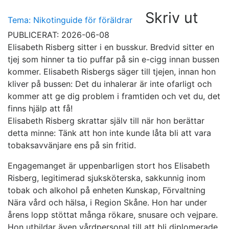
Skriv ut
Tema: Nikotinguide för föräldrar
PUBLICERAT: 2026-06-08
Elisabeth Risberg sitter i en busskur. Bredvid sitter en
tjej som hinner ta tio puffar på sin e-cigg innan bussen
kommer. Elisabeth Risbergs säger till tjejen, innan hon
kliver på bussen: Det du inhalerar är inte ofarligt och
kommer att ge dig problem i framtiden och vet du, det
finns hjälp att få!
Elisabeth Risberg skrattar själv till när hon berättar
detta minne: Tänk att hon inte kunde låta bli att vara
tobaksavvänjare ens på sin fritid.
Engagemanget är uppenbarligen stort hos Elisabeth
Risberg, legitimerad sjuksköterska, sakkunnig inom
tobak och alkohol på enheten Kunskap, Förvaltning
Nära vård och hälsa, i Region Skåne. Hon har under
årens lopp stöttat många rökare, snusare och vejpare.
Hon utbildar även vårdpersonal till att bli diplomerade