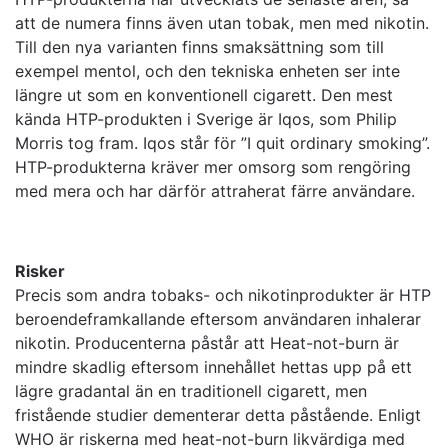
att de numera finns även utan tobak, men med nikotin.
Till den nya varianten finns smaksättning som till
exempel mentol, och den tekniska enheten ser inte
längre ut som en konventionell cigarett. Den mest
kända HTP-produkten i Sverige är Iqos, som Philip
Morris tog fram. Iqos står för ”I quit ordinary smoking”.
HTP-produkterna kräver mer omsorg som rengöring
med mera och har därför attraherat färre användare.
Risker
Precis som andra tobaks- och nikotinprodukter är HTP
beroendeframkallande eftersom användaren inhalerar
nikotin. Producenterna påstår att Heat-not-burn är
mindre skadlig eftersom innehållet hettas upp på ett
lägre gradantal än en traditionell cigarett, men
fristående studier dementerar detta påstående. Enligt
WHO är riskerna med heat-not-burn likvärdiga med