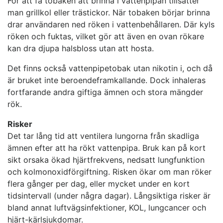
För att få tobaken att brinna i vattenpipan tillsätter
man grillkol eller trästickor. När tobaken börjar brinna
drar användaren ned röken i vattenbehållaren. Där kyls
röken och fuktas, vilket gör att även en ovan rökare
kan dra djupa halsbloss utan att hosta.
Det finns också vattenpipetobak utan nikotin i, och då
är bruket inte beroendeframkallande. Dock inhaleras
fortfarande andra giftiga ämnen och stora mängder
rök.
Risker
Det tar lång tid att ventilera lungorna från skadliga
ämnen efter att ha rökt vattenpipa. Bruk kan på kort
sikt orsaka ökad hjärtfrekvens, nedsatt lungfunktion
och kolmonoxidförgiftning. Risken ökar om man röker
flera gånger per dag, eller mycket under en kort
tidsintervall (under några dagar). Långsiktiga risker är
bland annat luftvägsinfektioner, KOL, lungcancer och
hjärt-kärlsjukdomar.