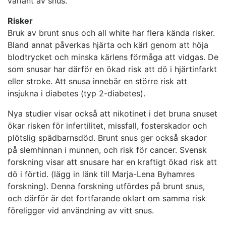
variant av snus.
Risker
Bruk av brunt snus och all white har flera kända risker.
Bland annat påverkas hjärta och kärl genom att höja
blodtrycket och minska kärlens förmåga att vidgas. De
som snusar har därför en ökad risk att dö i hjärtinfarkt
eller stroke. Att snusa innebär en större risk att
insjukna i diabetes (typ 2-diabetes).
Nya studier visar också att nikotinet i det bruna snuset
ökar risken för infertilitet, missfall, fosterskador och
plötslig spädbarnsdöd. Brunt snus ger också skador
på slemhinnan i munnen, och risk för cancer. Svensk
forskning visar att snusare har en kraftigt ökad risk att
dö i förtid. (lägg in länk till Marja-Lena Byhamres
forskning). Denna forskning utfördes på brunt snus,
och därför är det fortfarande oklart om samma risk
föreligger vid användning av vitt snus.