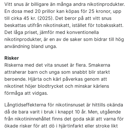
Vitt snus är billigare än många andra nikotinprodukter.
En dosa med 20 prillor kan köpas för 25 kronor, upp
till cirka 45 kr. (2025). Det beror på att vitt snus
beskattas utifrån nikotinskatt, istället för tobaksskatt.
Det låga priset, jämför med konventionella
nikotinprodukter, är en av de saker som bidrar till hög
användning bland unga.
Risker
Riskerna med det vita snuset är flera. Smakerna
attraherar barn och unga som snabbt blir starkt
beroende. Hjärta och kärl påverkas genom att
nikotinet höjer blodtrycket och minskar kärlens
förmåga att vidgas.
Långtidseffekterna för nikotinsnuset är hittills okända
då de bara varit i bruk i knappt 10 år. Men, utgående
från nikotininnehållet finns det goda skäl att varna för
ökade risker för att dö i hjärtinfarkt eller stroke likt