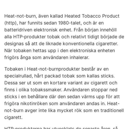
Heat-not-burn, även kallad Heated Tobacco Product
(http), har funnits sedan 1980-talet, och är en
batteridriven elektronisk enhet. Från början innehöll
alla HTP-produkter tobak och relativt tidigt började de
designas så att de liknade konventionella cigaretter.
När tobaken hettas upp i den elektroniska enheten
frigörs ånga som användaren inhalerar.
Tobaken i Heat-not-burnprodukter består av en
specialrullad, hårt packad tobak som kallas sticks.
Dessa ser ut som en kortare variant av cigarett och
finns i olika tobakssmaker. Användaren stoppar ned
sticks i en behållare där den sedan värms upp för att
frigöra nikotinröken som användaren andas in. Heat-
not-burn avger inte lika mycket rök som en traditionell
cigarett.
HTP-produkterna har utvecklats de senaste åren, så