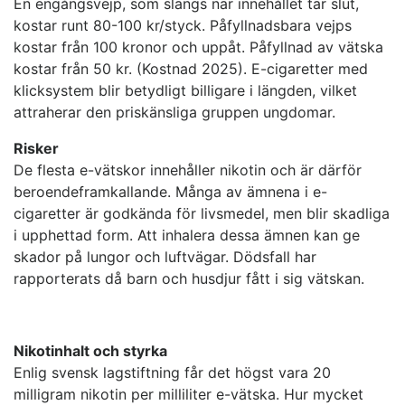
En engångsvejp, som slängs när innehållet tar slut,
kostar runt 80-100 kr/styck. Påfyllnadsbara vejps
kostar från 100 kronor och uppåt. Påfyllnad av vätska
kostar från 50 kr. (Kostnad 2025). E-cigaretter med
klicksystem blir betydligt billigare i längden, vilket
attraherar den priskänsliga gruppen ungdomar.
Risker
De flesta e-vätskor innehåller nikotin och är därför
beroendeframkallande. Många av ämnena i e-
cigaretter är godkända för livsmedel, men blir skadliga
i upphettad form. Att inhalera dessa ämnen kan ge
skador på lungor och luftvägar. Dödsfall har
rapporterats då barn och husdjur fått i sig vätskan.
Nikotinhalt och styrka
Enlig svensk lagstiftning får det högst vara 20
milligram nikotin per milliliter e-vätska. Hur mycket