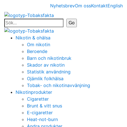
Nyhetsbrev
Om oss
Kontakt
English
Nikotin & ohälsa
Om nikotin
Beroende
Barn och nikotinbruk
Skador av nikotin
Statistik användning
Ojämlik folkhälsa
Tobak- och nikotinavvänjning
Nikotinprodukter
Cigaretter
Brunt & vitt snus
E-cigaretter
Heat-not-burn
Andra produkter