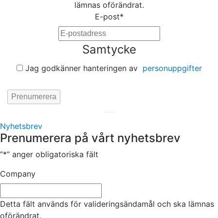
lämnas oförändrat.
E-post
*
Samtycke
Jag godkänner hanteringen av
personuppgifter
Hemsida av
KA Webbyrå Stockholm
Nyhetsbrev
Prenumerera på vårt nyhetsbrev
”
*
” anger obligatoriska fält
Company
Detta fält används för valideringsändamål och ska lämnas
oförändrat.