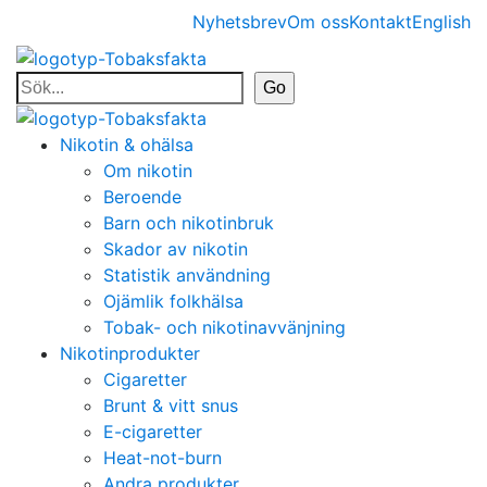
Nyhetsbrev
Om oss
Kontakt
English
Nikotin & ohälsa
Om nikotin
Beroende
Barn och nikotinbruk
Skador av nikotin
Statistik användning
Ojämlik folkhälsa
Tobak- och nikotinavvänjning
Nikotinprodukter
Cigaretter
Brunt & vitt snus
E-cigaretter
Heat-not-burn
Andra produkter