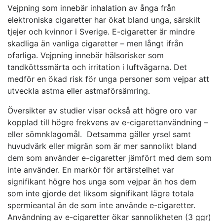
Vejpning som innebär inhalation av ånga från
elektroniska cigaretter har ökat bland unga, särskilt
tjejer och kvinnor i Sverige. E-cigaretter är mindre
skadliga än vanliga cigaretter – men långt ifrån
ofarliga. Vejpning innebär hälsorisker som
tandköttssmärta och irritation i luftvägarna. Det
medför en ökad risk för unga personer som vejpar att
utveckla astma eller astmaförsämring.
Översikter av studier visar också att högre oro var
kopplad till högre frekvens av e-cigarettanvändning –
eller sömnklagomål. Detsamma gäller yrsel samt
huvudvärk eller migrän som är mer sannolikt bland
dem som använder e-cigaretter jämfört med dem som
inte använder. En markör för artärstelhet var
signifikant högre hos unga som vejpar än hos dem
som inte gjorde det liksom signifikant lägre totala
spermieantal än de som inte använde e-cigaretter.
Användning av e-cigaretter ökar sannolikheten (3 ggr)