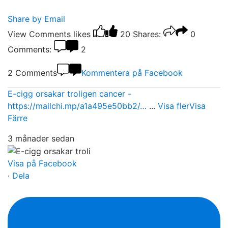
Share by Email
View Comments
likes
20
Shares:
0
Comments:
2
2 Comments
Kommentera på Facebook
E-cigg orsakar troligen cancer -
https://mailchi.mp/a1a495e50bb2/…
...
Visa fler
Visa
Färre
3 månader sedan
Visa på Facebook
·
Dela