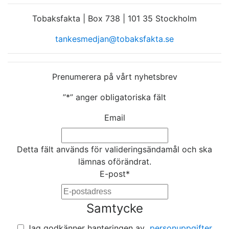
Tobaksfakta | Box 738 | 101 35 Stockholm
tankesmedjan@tobaksfakta.se
Prenumerera på vårt nyhetsbrev
”
*
” anger obligatoriska fält
Email
Detta fält används för valideringsändamål och ska
lämnas oförändrat.
E-post
*
Samtycke
Jag godkänner hanteringen av
personuppgifter