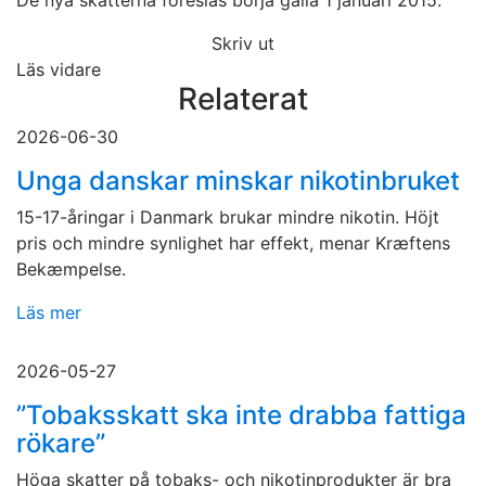
De nya skatterna föreslås börja gälla 1 januari 2015.
Skriv ut
Läs vidare
Relaterat
2026-06-30
Unga danskar minskar nikotinbruket
15-17-åringar i Danmark brukar mindre nikotin. Höjt
pris och mindre synlighet har effekt, menar Kræftens
Bekæmpelse.
Läs mer
2026-05-27
”Tobaksskatt ska inte drabba fattiga
rökare”
Höga skatter på tobaks- och nikotinprodukter är bra