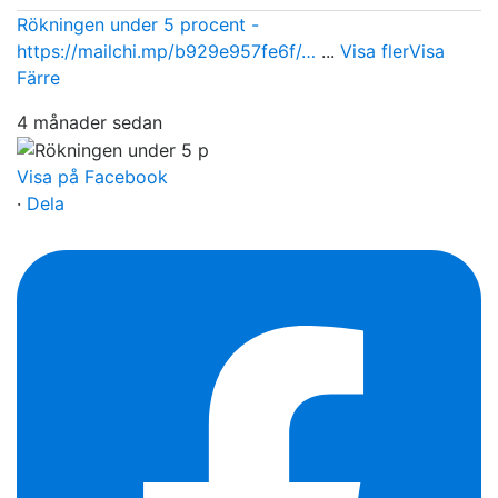
Rökningen under 5 procent -
https://mailchi.mp/b929e957fe6f/…
...
Visa fler
Visa
Färre
4 månader sedan
Visa på Facebook
·
Dela