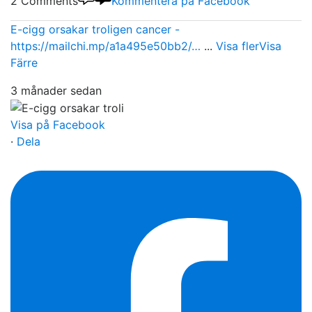
2 Comments
Kommentera på Facebook
E-cigg orsakar troligen cancer -
https://mailchi.mp/a1a495e50bb2/…
...
Visa fler
Visa
Färre
3 månader sedan
Visa på Facebook
·
Dela