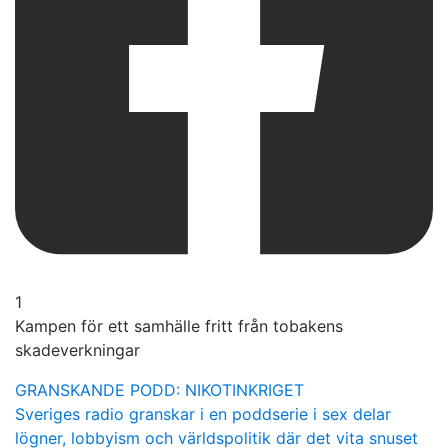
1
Kampen för ett samhälle fritt från tobakens
skadeverkningar
GRANSKANDE PODD: NIKOTINKRIGET
Sveriges radio granskar i en poddserie i sex delar
lögner, lobbyism och världspolitik där det vita snuset