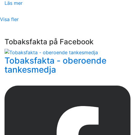
Läs mer
Visa fler
Tobaksfakta på Facebook
Tobaksfakta - oberoende
tankesmedja