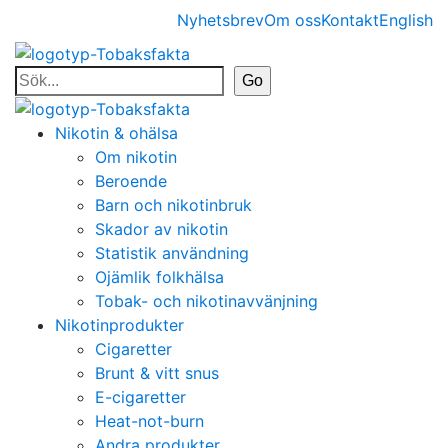
Nyhetsbrev
Om oss
Kontakt
English
Nikotin & ohälsa
Om nikotin
Beroende
Barn och nikotinbruk
Skador av nikotin
Statistik användning
Ojämlik folkhälsa
Tobak- och nikotinavvänjning
Nikotinprodukter
Cigaretter
Brunt & vitt snus
E-cigaretter
Heat-not-burn
Andra produkter