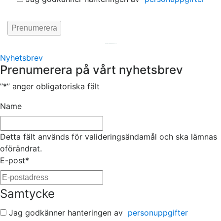
Hemsida av
KA Webbyrå Stockholm
Nyhetsbrev
Prenumerera på vårt nyhetsbrev
”
*
” anger obligatoriska fält
Name
Detta fält används för valideringsändamål och ska lämnas
oförändrat.
E-post
*
Samtycke
Jag godkänner hanteringen av
personuppgifter